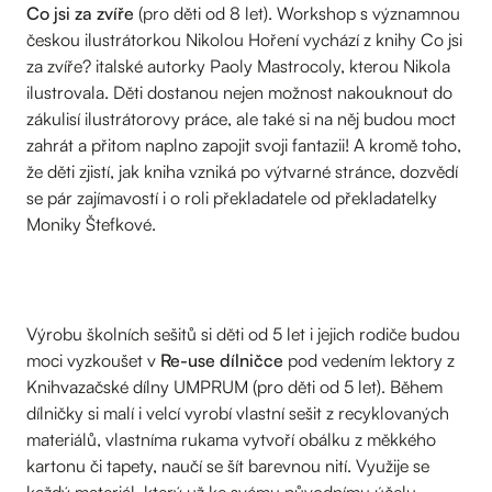
Co jsi za zvíře
(pro děti od 8 let). Workshop s významnou
českou ilustrátorkou Nikolou Hoření vychází z knihy Co jsi
za zvíře? italské autorky Paoly Mastrocoly, kterou Nikola
ilustrovala. Děti dostanou nejen možnost nakouknout do
zákulisí ilustrátorovy práce, ale také si na něj budou moct
zahrát a přitom naplno zapojit svoji fantazii! A kromě toho,
že děti zjistí, jak kniha vzniká po výtvarné stránce, dozvědí
se pár zajímavostí i o roli překladatele od překladatelky
Moniky Štefkové.
Výrobu školních sešitů si děti od 5 let i jejich rodiče budou
moci vyzkoušet v
Re-use dílničce
pod vedením lektory z
Knihvazačské dílny UMPRUM (pro děti od 5 let). Během
dílničky si malí i velcí vyrobí vlastní sešit z recyklovaných
materiálů, vlastníma rukama vytvoří obálku z měkkého
kartonu či tapety, naučí se šít barevnou nití. Využije se