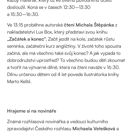
každý materiál, který už ke svému původnímu účelu
dosloužil. Koná se v časech 12:30–13:30
a 15:30–16:30.
Ve 13:15 proběhne autorské
čtení Michala Štěpánka
z
nakladatelství Lux Box, který představí svou knihu
„Začátek a konec“.
Začít jezdit na kole, začátek růstu
semínka, začáteční kurz angličtiny. V životě toho spousta
začíná, ale má všechno také svůj konec? A jak vypadá to
dobrodružství uprostřed? To všechno budou děti zkoumat
a tvořit na výtvarné dílně, která na čtení naváže v 16:30.
Dílnu určenou dětem od 4 let povede ilustrátorka knihy
Marto Kelbl.
Hrajeme si na novináře
Známá rozhlasová novinářka a vedoucí kulturního
zpravodajství Českého rozhlasu
Michaela Vetešková
a