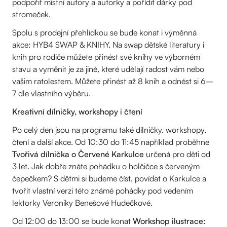
podpořit místní autory a autorky a pořídit dárky pod
stromeček.
Spolu s prodejní přehlídkou se bude konat i výměnná
akce: HYB4 SWAP & KNIHY. Na swap dětské literatury i
knih pro rodiče můžete přinést své knihy ve výborném
stavu a vyměnit je za jiné, které udělají radost vám nebo
vašim ratolestem. Můžete přinést až 8 knih a odnést si 6–
7 dle vlastního výběru.
Kreativní dílničky, workshopy i čtení
Po celý den jsou na programu také dílničky, workshopy,
čtení a další akce. Od 10:30 do 11:45 například proběhne
Tvořivá dílnička o Červené Karkulce
určená pro děti od
3 let. Jak dobře znáte pohádku o holčičce s červeným
čepečkem? S dětmi si budeme číst, povídat o Karkulce a
tvořit vlastní verzi této známé pohádky pod vedením
lektorky Veroniky Benešové Hudečkové.
Od 12:00 do 13:00 se bude konat
Workshop ilustrace: