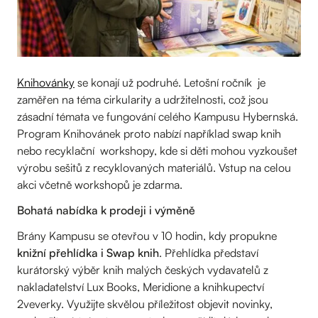
Knihovánky
se konají už podruhé. Letošní ročník je
zaměřen na téma cirkularity a udržitelnosti, což jsou
zásadní témata ve fungování celého Kampusu Hybernská.
Program Knihovánek proto nabízí například swap knih
nebo recyklační workshopy, kde si děti mohou vyzkoušet
výrobu sešitů z recyklovaných materiálů. Vstup na celou
akci včetně workshopů je zdarma.
Bohatá nabídka k prodeji i výměně
Brány Kampusu se otevřou v 10 hodin, kdy propukne
knižní přehlídka i Swap knih
. Přehlídka představí
kurátorský výběr knih malých českých vydavatelů z
nakladatelství Lux Books, Meridione a knihkupectví
2veverky. Využijte skvělou příležitost objevit novinky,