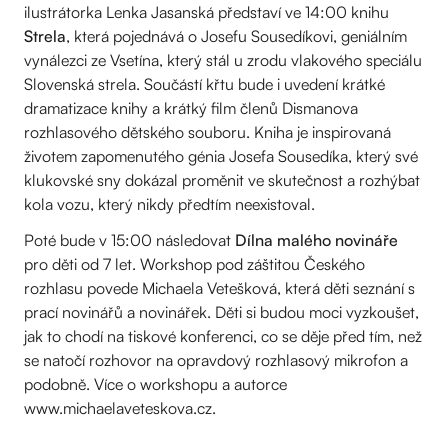
ilustrátorka Lenka Jasanská představí ve 14:00 knihu
Strela
, která pojednává o Josefu Sousedíkovi, geniálním
vynálezci ze Vsetína, který stál u zrodu vlakového speciálu
Slovenská strela. Součástí křtu bude i uvedení krátké
dramatizace knihy a krátký film členů Dismanova
rozhlasového dětského souboru. Kniha je inspirovaná
životem zapomenutého génia Josefa Sousedíka, který své
klukovské sny dokázal proměnit ve skutečnost a rozhýbat
kola vozu, který nikdy předtím neexistoval.
Poté bude v 15:00 následovat
Dílna malého novináře
pro děti od 7 let. Workshop pod záštitou Českého
rozhlasu povede Michaela Vetešková, která děti seznání s
prací novinářů a novinářek. Děti si budou moci vyzkoušet,
jak to chodí na tiskové konferenci, co se děje před tím, než
se natočí rozhovor na opravdový rozhlasový mikrofon a
podobně. Více o workshopu a autorce
www.michaelaveteskova.cz.