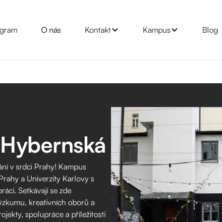
gram
O nás
Kontakt
Kampus
Blog
 Hybernská
vání v srdci Prahy! Kampus
rahy a Univerzity Karlovy s
ráci. Setkávají se zde
výzkumu, kreativních oborů a
ojekty, spolupráce a příležitosti