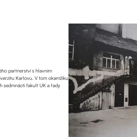
ho partnerství s hlavním
iverzitu Karlovu. V tom okamžiku
h sedmnácti fakult UK a řady