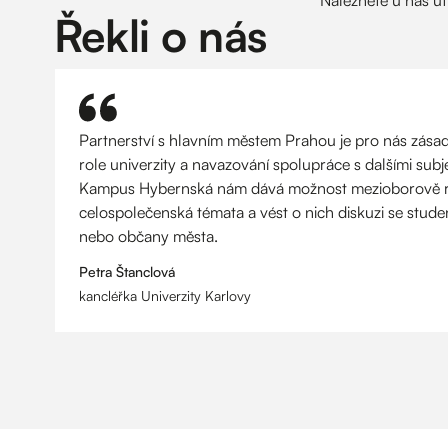
Řekli o nás
Partnerství s hlavním městem Prahou je pro nás zásadn
role univerzity a navazování spolupráce s dalšími subje
Kampus Hybernská nám dává možnost mezioborově re
celospolečenská témata a vést o nich diskuzi se stud
nebo občany města.
Petra Štanclová
kancléřka Univerzity Karlovy