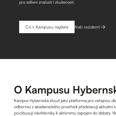
pro sdílení znalostí i zkušeností.
Co v Kampusu najdete
Naši rezidenti
O Kampusu Hyberns
Kampus Hybernská slouží jako platforma pro veřejnou dis
odborníci z akademického prostředí představují aktuální 
povzbuzují návštěvníky k aktivnímu zapojení do debaty. N