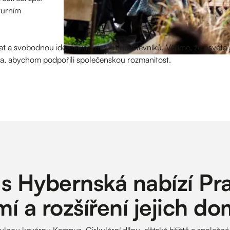
turním
t a svobodnou identifikaci našich návštěvníků. Věříme, že osvěta
a, abychom podpořili společenskou rozmanitost.
 Hybernská nabízí P
í a rozšíření jejich d
ulnou kavárnu Kampus, Cirkulární dílnu, dětské hřiště a společné