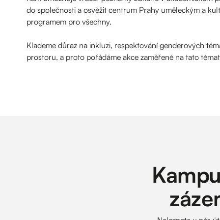
do společnosti a osvěžit centrum Prahy uměleckým a kul
programem pro všechny.
Klademe důraz na inkluzi, respektování genderových téma
prostoru, a proto pořádáme akce zaměřené na tato témat
Kampus
zázem
Naleznete u nás út