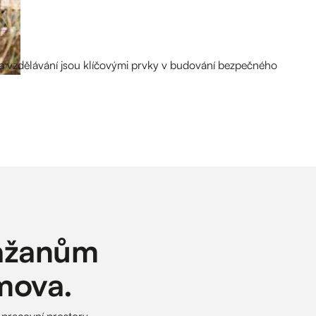
 a vzdělávání jsou klíčovými prvky v budování bezpečného
ražanům
omova.
 pracovní prostory.