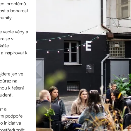
šení problémů.
ost a bohatost
munity.
e vedle vědy a
ra se v
okáže
a inspirovat k
jdete jen ve
důraz na
hou k řešení
udenti.
st a
nční podpoře
 iniciativa
ostředí zpět