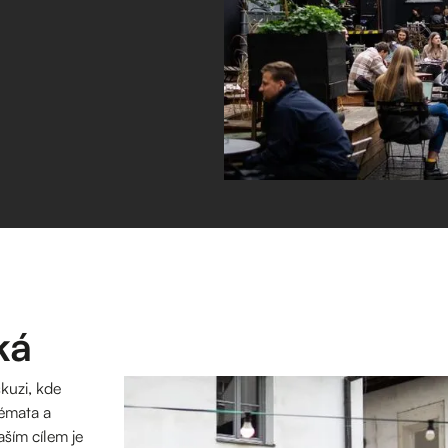
ká
kuzi, kde
témata a
aším cílem je