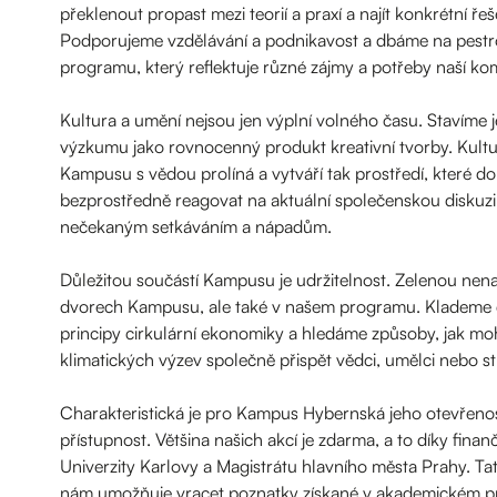
překlenout propast mezi teorií a praxí a najít konkrétní ře
Podporujeme vzdělávání a podnikavost a dbáme na pestr
programu, který reflektuje různé zájmy a potřeby naší ko
Kultura a umění nejsou jen výplní volného času. Stavíme j
výzkumu jako rovnocenný produkt kreativní tvorby. Kultu
Kampusu s vědou prolíná a vytváří tak prostředí, které d
bezprostředně reagovat na aktuální společenskou diskuzi 
nečekaným setkáváním a nápadům.
Důležitou součástí Kampusu je udržitelnost. Zelenou nena
dvorech Kampusu, ale také v našem programu. Klademe 
principy cirkulární ekonomiky a hledáme způsoby, jak mo
klimatických výzev společně přispět vědci, umělci nebo st
Charakteristická je pro Kampus Hybernská jeho otevřeno
přístupnost. Většina našich akcí je zdarma, a to díky fina
Univerzity Karlovy a Magistrátu hlavního města Prahy. Tato
nám umožňuje vracet poznatky získané v akademickém pr