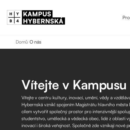
Pro
Domů
/
O nás
Vítejte v Kampusu
Vítejte v centru kultury, inovací, umění, vědy a vzdělá
Hybernská vznikl spojením Magistrátu hlavního města P
cílem vytvořit společný prostor pro intenzivnější spolup
studentstvo, umělecká a vědecká obec, lidé z oblasti 
inovací i široká veřejnost. Společně zde vznikají nové pr