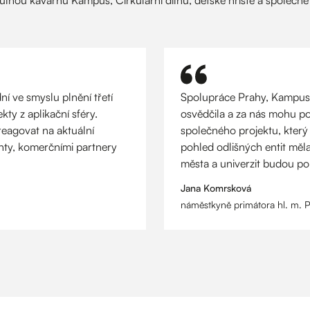
í ve smyslu plnění třetí
Spolupráce Prahy, Kampusu
kty z aplikační sféry.
osvědčila a za nás mohu po
agovat na aktuální
společného projektu, který
enty, komerčními partnery
pohled odlišných entit měl
města a univerzit budou po
Jana Komrsková
náměstkyně primátora hl. m. 