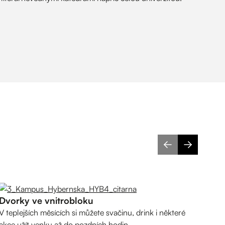
Ka
Dvorky ve vnitrobloku
S Čí
V teplejších měsících si můžete svačinu, drink i některé
ze s
akce užít venku až do pozdních hodin.
pose