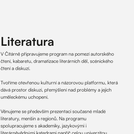
Literatura
V Čítárně připravujeme program na pomezí autorského
čtení, kabaretu, dramatizace literárních děl, scénického
čtení a diskuzí.
Tvoříme otevřenou kulturní a názorovou platformu, která
dává prostor diskuzi, přemýšlení nad problémy a jejich
uměleckému uchopení.
Věnujeme se především prezentaci současné mladé
literatury, menšin a regionů. Na programu
spolupracujeme s akademiky, jazykovými i
literárněvědnými katedrami napříč celou univerzitou.