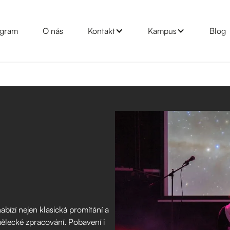
gram
O nás
Kontakt
Kampus
Blog
abízí nejen klasická promítání a
 umělecké zpracování. Pobavení i