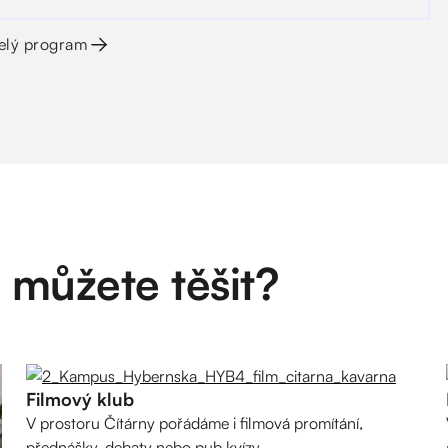
celý program
e můžete těšit?
Filmový klub
V prostoru Čítárny pořádáme i filmová promítání,
přednášky, debaty nebo pub kvízy.