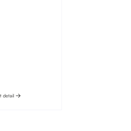
ká, pořádá v listopadu tři
né workshopy, na kterých
mci od 15 do 18 let naučí vše
ru tématu až po nahrávání.
t detail