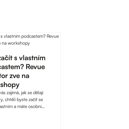
ačít s vlastním
astem? Revue
tor zve na
kshopy
s zajímá, jak se dělají
, chtěli byste začít se
astním a máte osobní
st s migrací, zbystřete!
rostor, jeden z
letých rezidentů Kampusu