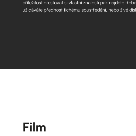
příležitost otestovat si vlastní znalosti pak najdete tř
už dáváte přednost tichému soustředění, nebo živé disku
Film