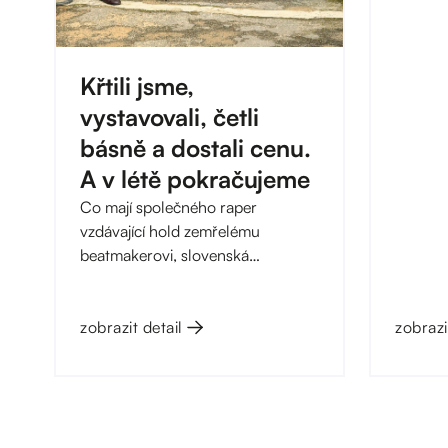
Hyberns
bezplat
se záje
Křtili jsme,
od výbě
vystavovali, četli
básně a dostali cenu.
A v létě pokračujeme
Co mají společného raper
vzdávající hold zemřelému
beatmakerovi, slovenská
multiinstrumentalistka s oceněním
od mezinárodní jazzové poroty a
malíř, jehož plátna sám přirovnává
zobrazit detail
zobrazi
k balkánské diskotéce? V
Kampusu Hybernská se všichni tři
potkali v prvním pololetí 2026. A
to byl jen začátek. Galerie HYB4 si
odnesla cenu VIZIUM za rok 2025,