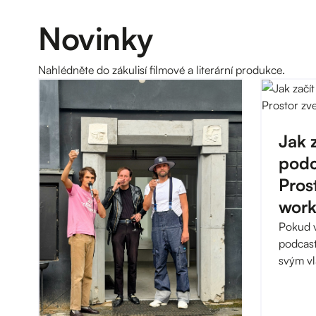
Novinky
Nahlédněte do zákulisí filmové a literární produkce.
Jak z
podc
Pros
wor
Pokud vá
podcasty
svým vl
zkušeno
Revue P
dlouho