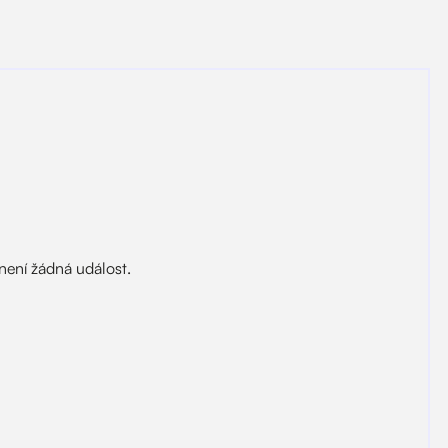
3
.
9
.
Letní 3kino: Trenérova dcera
20:00
–⁠
23:00
150 Kč
Přední dvůr
🧑‍🦽
není žádná událost.