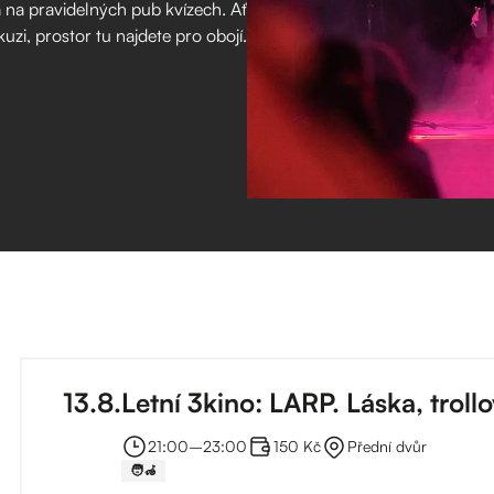
eba na pravidelných pub kvízech. Ať
zi, prostor tu najdete pro obojí.
13
.
8
.
Letní 3kino: LARP. Láska, trollo
21:00
–⁠
23:00
150 Kč
Přední dvůr
🧑‍🦽