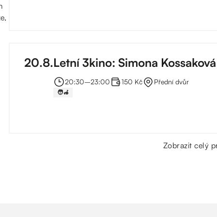
m
e,
20
.
8
.
Letní 3kino: Simona Kossaková
20:30
–⁠
23:00
150 Kč
Přední dvůr
🧑‍🦽
Zobrazit celý 
27
.
8
.
Letní 3kino: Každý má svoje lé
20:30
–⁠
23:00
150 Kč
Přední dvůr
🧑‍🦽