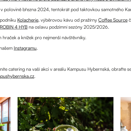
 v polovině března 2024, tentokrát pod taktovkou samotného K
d podniku
Kolacherie
, výběrovou kávu od pražírny
Coffee Source
č
ROBIN 4 HYB
na oslavu podzimní sezóny 2025/2026.
h hraček a knížek pro nejmenší návštěvníky.
a našem
Instagramu
.
íte catering na vaší akci v areálu Kampusu Hybernská, obraťte s
pushybernska.cz
.