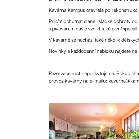
Kavárna Kampus otevřela po rekonstrukci
Přijďte ochutnat slané i sladké dobroty o
s pivovarem navíc vznikl také pivní speciál
V kavárně se nachází také několik dětskýc
Novinky a každodenní nabídku najdete n
Rezervace míst neposkytujeme. Pokud shán
provoz kavárny na e-mailu:
kavarna@kam