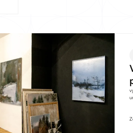
v
u
Z