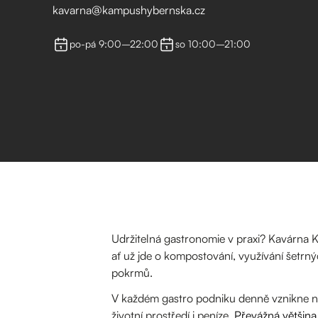
kavarna@kampushybernska.cz
po-pá 9:00–22:00
so 10:00–21:00
Udržitelná gastronomie v praxi? Kavárna K
ať už jde o kompostování, využívání šetrn
pokrmů.
V každém gastro podniku denně vznikne ně
životní prostředí i peníze.
Převážná většina