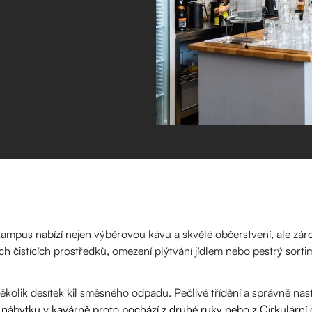
ampus nabízí nejen výběrovou kávu a skvělé občerstvení, ale zárov
ých čistících prostředků, omezení plýtvání jídlem nebo pestrý sor
kolik desítek kil směsného odpadu. Pečlivé třídění a správně nas
 nábytku v kavárně proto pochází z druhé ruky nebo z Cirkulární 