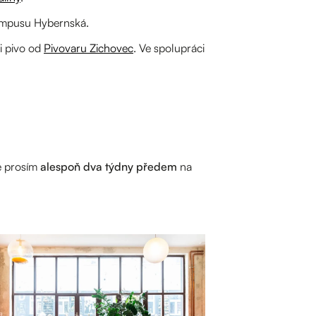
ampusu Hybernská.
i pivo od
Pivovaru Zichovec
. Ve spolupráci
e prosím
alespoň dva týdny předem
na