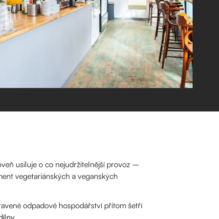
eň usiluje o co nejudržitelnější provoz –
timent vegetariánských a veganských
tavené odpadové hospodářství přitom šetří
dílny
.