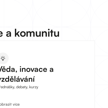
e a komunitu
Věda, inovace a
vzdělávání
řednášky, debaty, kurzy
obrazit více