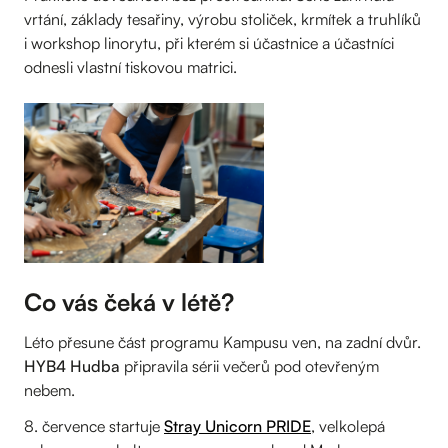
vrtání, základy tesařiny, výrobu stoliček, krmítek a truhlíků
i workshop linorytu, při kterém si účastnice a účastníci
odnesli vlastní tiskovou matrici.
Co vás čeká v létě?
Léto přesune část programu Kampusu ven, na zadní dvůr.
HYB4 Hudba
připravila sérii večerů pod otevřeným
nebem.
8. července startuje
Stray Unicorn PRIDE
, velkolepá