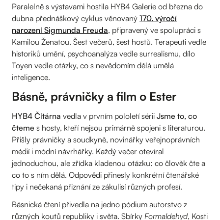
Paralelně s výstavami hostila HYB4 Galerie od března do
dubna přednáškový cyklus věnovaný
170. výročí
narození Sigmunda Freuda
, připravený ve spolupráci s
Kamilou Ženatou. Šest večerů, šest hostů. Terapeuti vedle
historiků umění, psychoanalýza vedle surrealismu, dílo
Toyen vedle otázky, co s nevědomím dělá umělá
inteligence.
Básně, právničky a film o Ester
HYB4 Čítárna
vedla v prvním pololetí sérii
Jsme to, co
čteme
s hosty, kteří nejsou primárně spojeni s literaturou.
Přišly právničky a soudkyně, novinářky veřejnoprávních
médií i módní návrhářky. Každý večer otevíral
jednoduchou, ale zřídka kladenou otázku: co člověk čte a
co to s ním dělá. Odpovědi přinesly konkrétní čtenářské
tipy i nečekaná přiznání ze zákulisí různých profesí.
Básnická čtení přivedla na jedno pódium autorstvo z
různých koutů republiky i světa. Sbírky
Formaldehyd
, Kosti