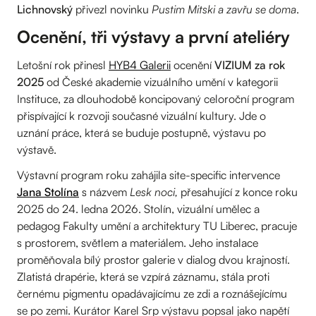
Lichnovský
přivezl novinku
Pustim Mitski a zavřu se doma
.
Ocenění, tři výstavy a první ateliéry
Letošní rok přinesl
HYB4 Galerii
ocenění
VIZIUM za rok
2025
od České akademie vizuálního umění v kategorii
Instituce, za dlouhodobě koncipovaný celoroční program
přispívající k rozvoji současné vizuální kultury. Jde o
uznání práce, která se buduje postupně, výstavu po
výstavě.
Výstavní program roku zahájila site-specific intervence
Jana Stolína
s názvem
Lesk noci,
přesahující z konce roku
2025 do 24. ledna 2026. Stolín, vizuální umělec a
pedagog Fakulty umění a architektury TU Liberec, pracuje
s prostorem, světlem a materiálem. Jeho instalace
proměňovala bílý prostor galerie v dialog dvou krajností.
Zlatistá drapérie, která se vzpírá záznamu, stála proti
černému pigmentu opadávajícímu ze zdi a roznášejícímu
se po zemi. Kurátor Karel Srp výstavu popsal jako napětí