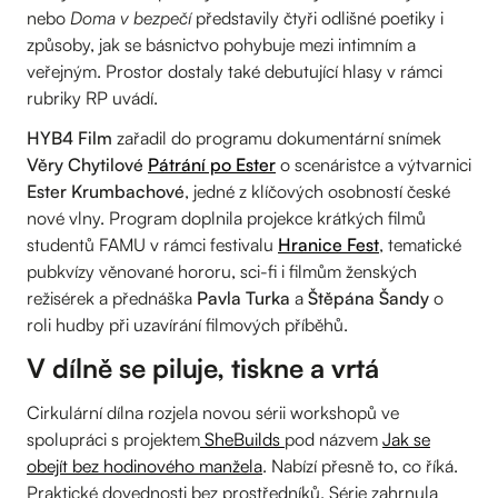
nebo
Doma v bezpečí
představily čtyři odlišné poetiky i
způsoby, jak se básnictvo pohybuje mezi intimním a
veřejným. Prostor dostaly také debutující hlasy v rámci
rubriky RP uvádí.
HYB4 Film
zařadil do programu dokumentární snímek
Věry Chytilové
Pátrání po Ester
o scenáristce a výtvarnici
Ester Krumbachové
, jedné z klíčových osobností české
nové vlny. Program doplnila projekce krátkých filmů
studentů FAMU v rámci festivalu
Hranice Fest
, tematické
pubkvízy věnované hororu, sci-fi i filmům ženských
režisérek a přednáška
Pavla Turka
a
Štěpána Šandy
o
roli hudby při uzavírání filmových příběhů.
V dílně se piluje, tiskne a vrtá
Cirkulární dílna rozjela novou sérii workshopů ve
spolupráci s projektem
SheBuilds
pod názvem
Jak se
obejít bez hodinového manžela
. Nabízí přesně to, co říká.
Praktické dovednosti bez prostředníků. Série zahrnula