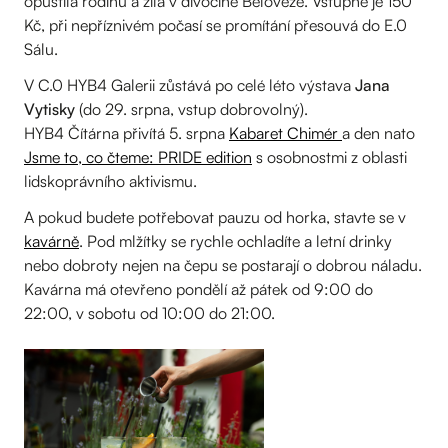
opustila rodinu a žila v divočině Bělověže. Vstupné je 150
Kč, při nepříznivém počasí se promítání přesouvá do E.0
Sálu.
V C.0 HYB4 Galerii zůstává po celé léto výstava
Jana
Vytisky
(do 29. srpna, vstup dobrovolný).
HYB4 Čítárna přivítá 5. srpna
Kabaret Chimér
a den nato
Jsme to, co čteme: PRIDE edition
s osobnostmi z oblasti
lidskoprávního aktivismu.
A pokud budete potřebovat pauzu od horka, stavte se v
kavárně
. Pod mlžítky se rychle ochladíte a letní drinky
nebo dobroty nejen na čepu se postarají o dobrou náladu.
Kavárna má otevřeno pondělí až pátek od 9:00 do
22:00, v sobotu od 10:00 do 21:00.