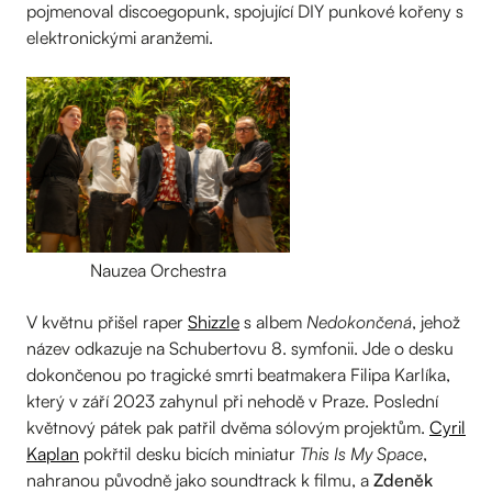
pojmenoval discoegopunk, spojující DIY punkové kořeny s
elektronickými aranžemi.
Nauzea Orchestra
V květnu přišel raper
Shizzle
s albem
Nedokončená
, jehož
název odkazuje na Schubertovu 8. symfonii. Jde o desku
dokončenou po tragické smrti beatmakera Filipa Karlíka,
který v září 2023 zahynul při nehodě v Praze. Poslední
květnový pátek pak patřil dvěma sólovým projektům.
Cyril
Kaplan
pokřtil desku bicích miniatur
This Is My Space
,
nahranou původně jako soundtrack k filmu, a
Zdeněk