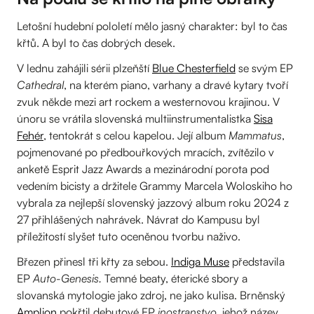
Letošní hudební pololetí mělo jasný charakter: byl to čas
křtů. A byl to čas dobrých desek.
V lednu zahájili sérii plzeňští
Blue Chesterfield
se svým EP
Cathedral
, na kterém piano, varhany a dravé kytary tvoří
zvuk někde mezi art rockem a westernovou krajinou. V
únoru se vrátila slovenská multiinstrumentalistka
Sisa
Fehér
, tentokrát s celou kapelou. Její album
Mammatus
,
pojmenované po předbouřkových mracích, zvítězilo v
anketě Esprit Jazz Awards a mezinárodní porota pod
vedením bicisty a držitele Grammy Marcela Woloskiho ho
vybrala za nejlepší slovenský jazzový album roku 2024 z
27 přihlášených nahrávek. Návrat do Kampusu byl
příležitostí slyšet tuto oceněnou tvorbu naživo.
Březen přinesl tři křty za sebou.
Indiga Muse
představila
EP
Auto-Genesis.
Temné beaty, éterické sbory a
slovanská mytologie jako zdroj, ne jako kulisa. Brněnský
Amplion
pokřtil debutové EP
inostranstvo
, jehož název