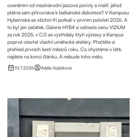
oceněním od mezinárodní jazzové poroty a malíř, jehož
plátna sám přirovnává k balkánské diskotéce? V Kampusu
Hybernská se všichni tři potkali v prvním pololetí 2026. A
to byl jen začátek. Galerie HYB4 si odnesla cenu VIZIUM
za rok 2025, v C.0 se vystřídaly čtyři výstavy a Kampus
poprvé otevřel vlastní umělecké ateliéry. Přečtěte si
přehled prvních šesti měsíců roku. Co chystáme v létě,
najdete na konci článku. A nebude toho málo.
10.7.2026
Adéla Vojáčková