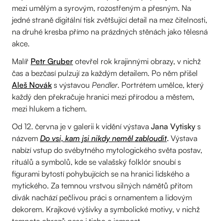
mezi umělým a syrovým, rozostřeným a přesným. Na
jedné straně digitální tisk zvětšující detail na mez čitelnosti,
na druhé kresba přímo na prázdných stěnách jako tělesná
akce.
Malíř
Petr Gruber
otevřel rok krajinnými obrazy, v nichž
čas a bezčasí pulzují za každým detailem. Po něm přišel
Aleš Novák
s výstavou
Pendler
. Portrétem umělce, který
každý den překračuje hranici mezi přírodou a městem,
mezi hlukem a tichem.
Od 12. června je v galerii k vidění výstava
Jana Vytisky
s
názvem
Do vsi, kam jsi nikdy neměl zabloudit
.
Výstava
nabízí vstup do svébytného mytologického světa postav,
rituálů a symbolů, kde se valašský folklór snoubí s
figurami bytostí pohybujících se na hranici lidského a
mytického. Za temnou vrstvou silných námětů přitom
divák nachází pečlivou práci s ornamentem a lidovým
dekorem. Krajkové výšivky a symbolické motivy, v nichž
temnota obrazů nese i ticho a jemnost.