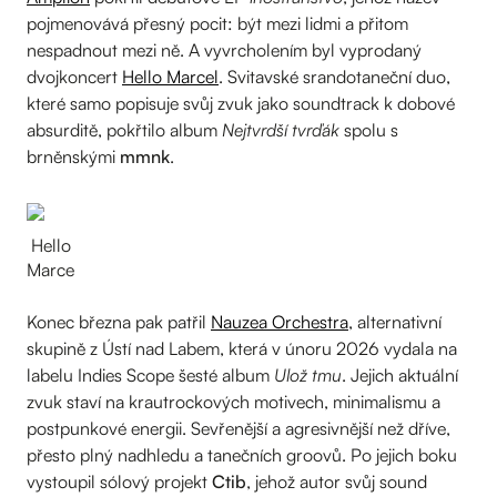
pojmenovává přesný pocit: být mezi lidmi a přitom
nespadnout mezi ně. A vyvrcholením byl vyprodaný
dvojkoncert
Hello Marcel
. Svitavské srandotaneční duo,
které samo popisuje svůj zvuk jako soundtrack k dobové
absurditě, pokřtilo album
Nejtvrdší tvrďák
spolu s
brněnskými
mmnk
.
Hello
Marce
Konec března pak patřil
Nauzea Orchestra
, alternativní
skupině z Ústí nad Labem, která v únoru 2026 vydala na
labelu Indies Scope šesté album
Ulož tmu
. Jejich aktuální
zvuk staví na krautrockových motivech, minimalismu a
postpunkové energii. Sevřenější a agresivnější než dříve,
přesto plný nadhledu a tanečních groovů. Po jejich boku
vystoupil sólový projekt
Ctib
, jehož autor svůj sound