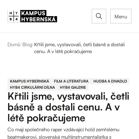
Menu
Domů
/
Blog
/
Křtili jsme, vystavovali, četli básně a dostali
cenu. A v létě pokračujeme
KAMPUS HYBERNSKÁ
FILM A LITERATURA
HUDBA A DIVADLO
HYB4 CIRKULÁRNÍ DÍLNA
HYB4 GALERIE
Křtili jsme, vystavovali, četli
básně a dostali cenu. A v
létě pokračujeme
Co mají společného raper vzdávající hold zemřelému
beatmakerovi, slovenská multiinstrumentalistka s