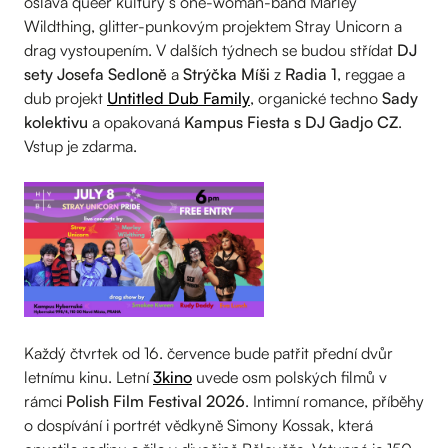
oslava queer kultury s one-woman-band Marley
Wildthing, glitter-punkovým projektem Stray Unicorn a
drag vystoupením. V dalších týdnech se budou střídat
DJ
sety Josefa Sedloně
a
Strýčka Míši
z
Radia 1
, reggae a
dub projekt
Untitled Dub Family
, organické techno
Sady
kolektivu
a opakovaná
Kampus Fiesta s DJ Gadjo CZ
.
Vstup je zdarma.
Každý čtvrtek od 16. července bude patřit přední dvůr
letnímu kinu. Letní
3kino
uvede osm polských filmů v
rámci
Polish Film Festival 2026
. Intimní romance, příběhy
o dospívání i portrét vědkyně Simony Kossak, která