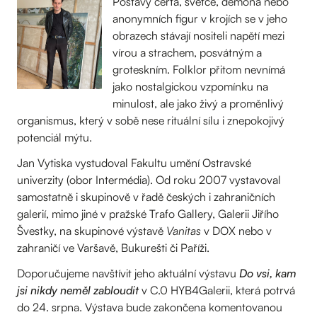
Postavy čerta, světce, démona nebo
anonymních figur v krojích se v jeho
obrazech stávají nositeli napětí mezi
vírou a strachem, posvátným a
groteskním. Folklor přitom nevnímá
jako nostalgickou vzpomínku na
minulost, ale jako živý a proměnlivý
organismus, který v sobě nese rituální sílu i znepokojivý
potenciál mýtu.
Jan Vytiska vystudoval Fakultu umění Ostravské
univerzity (obor Intermédia). Od roku 2007 vystavoval
samostatně i skupinově v řadě českých i zahraničních
galerií, mimo jiné v pražské Trafo Gallery, Galerii Jiřího
Švestky, na skupinové výstavě
Vanitas
v DOX nebo v
zahraničí ve Varšavě, Bukurešti či Paříži.
Doporučujeme navštívit jeho aktuální výstavu
Do vsi, kam
jsi nikdy neměl zabloudit
v C.0 HYB4Galerii, která potrvá
do 24. srpna. Výstava bude zakončena komentovanou