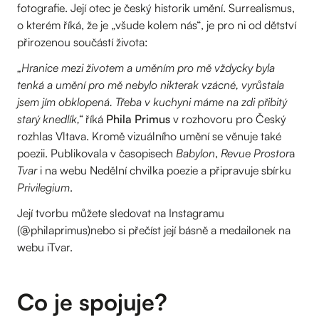
fotografie. Její otec je český historik umění. Surrealismus,
o kterém říká, že je „všude kolem nás“, je pro ni od dětství
přirozenou součástí života:
„Hranice mezi životem a uměním pro mě vždycky byla
tenká a umění pro mě nebylo nikterak vzácné, vyrůstala
jsem jím obklopená. Třeba v kuchyni máme na zdi přibitý
starý knedlík,“
říká
Phila Primus
v rozhovoru pro Český
rozhlas Vltava. Kromě vizuálního umění se věnuje také
poezii. Publikovala v časopisech
Babylon
,
Revue Prostor
a
Tvar
i na webu Nedělní chvilka poezie a připravuje sbírku
Privilegium
.
Její tvorbu můžete sledovat na Instagramu
(@philaprimus)nebo si přečíst její básně a medailonek na
webu iTvar.
Co je spojuje?