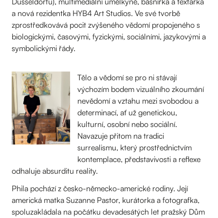
Düsseldorfu), multimediální umělkyně, básnířka a textařka
a nová rezidentka HYB4 Art Studios. Ve své tvorbě
zprostředkovává pocit zvýšeného vědomí propojeného s
biologickými, časovými, fyzickými, sociálními, jazykovými a
symbolickými řády.
Tělo a vědomí se pro ni stávají
výchozím bodem vizuálního zkoumání
nevědomí a vztahu mezi svobodou a
determinací, ať už genetickou,
kulturní, osobní nebo sociální.
Navazuje přitom na tradici
surrealismu, který prostřednictvím
kontemplace, představivosti a reflexe
odhaluje absurditu reality.
Phila pochází z česko-německo-americké rodiny. Její
americká matka Suzanne Pastor, kurátorka a fotografka,
spoluzakládala na počátku devadesátých let pražský Dům