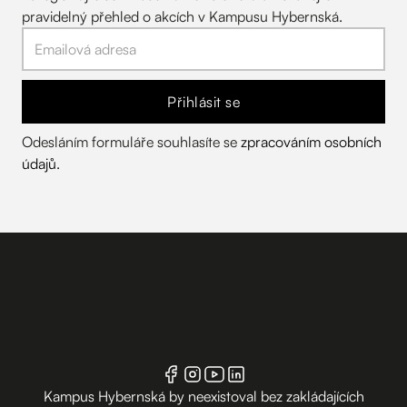
pravidelný přehled o akcích v Kampusu Hybernská.
Přihlásit se
Odesláním formuláře souhlasíte se
zpracováním osobních
údajů
.
Kampus Hybernská by neexistoval bez zakládajících