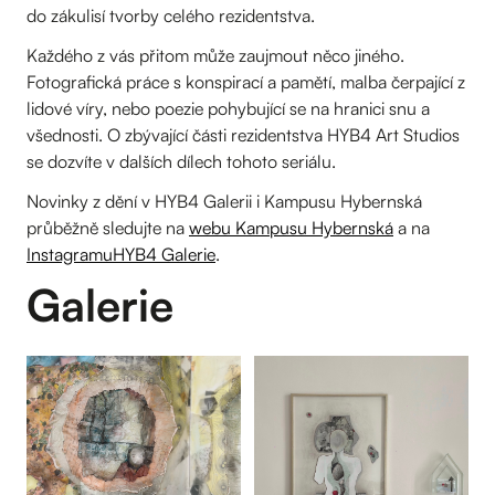
do zákulisí tvorby celého rezidentstva.
Každého z vás přitom může zaujmout něco jiného.
Fotografická práce s konspirací a pamětí, malba čerpající z
lidové víry, nebo poezie pohybující se na hranici snu a
všednosti. O zbývající části rezidentstva HYB4 Art Studios
se dozvíte v dalších dílech tohoto seriálu.
Novinky z dění v HYB4 Galerii i Kampusu Hybernská
průběžně sledujte na
webu Kampusu Hybernská
a na
InstagramuHYB4 Galerie
.
Galerie