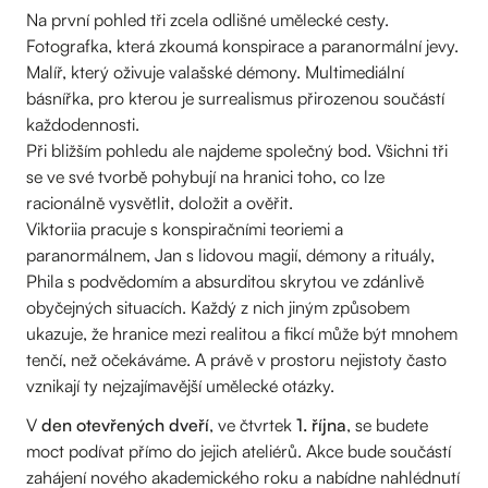
Na první pohled tři zcela odlišné umělecké cesty.
Fotografka, která zkoumá konspirace a paranormální jevy.
Malíř, který oživuje valašské démony. Multimediální
básnířka, pro kterou je surrealismus přirozenou součástí
každodennosti.
Při bližším pohledu ale najdeme společný bod. Všichni tři
se ve své tvorbě pohybují na hranici toho, co lze
racionálně vysvětlit, doložit a ověřit.
Viktoriia pracuje s konspiračními teoriemi a
paranormálnem, Jan s lidovou magií, démony a rituály,
Phila s podvědomím a absurditou skrytou ve zdánlivě
obyčejných situacích. Každý z nich jiným způsobem
ukazuje, že hranice mezi realitou a fikcí může být mnohem
tenčí, než očekáváme. A právě v prostoru nejistoty často
vznikají ty nejzajímavější umělecké otázky.
V
den otevřených dveří
, ve čtvrtek
1. října
, se budete
moct podívat přímo do jejich ateliérů. Akce bude součástí
zahájení nového akademického roku a nabídne nahlédnutí