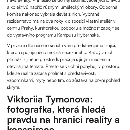
návštěvníky. Přihlásilo se do něj sedmadvacet jednotlivců
a kolektivů napříč různými uměleckými obory. Odborná
komise nakonec vybrala devět z nich. Vybrané
rezidentstvo má na dva roky k dispozici vlastní ateliér v
centru Prahy, kurátorskou podporu a možnost zapojit se
do výstavního programu Kampusu Hybernská.
V prvním díle našeho seriálu vám představujeme trojici,
kterou spojuje něco možná nečekaného. Každý z nich
přichází z jiného prostředí, pracuje s jiným médiem a
otevírá jiná témata. Přesto se všichni pohybují v prostoru,
kde se realita začíná prolínat s představivostí,
vzpomínkami, mýty nebo tím, co zůstává na první pohled
skryté.
Viktoriia Tymonova:
fotografka, která hledá
pravdu na hranici reality a
konspirace