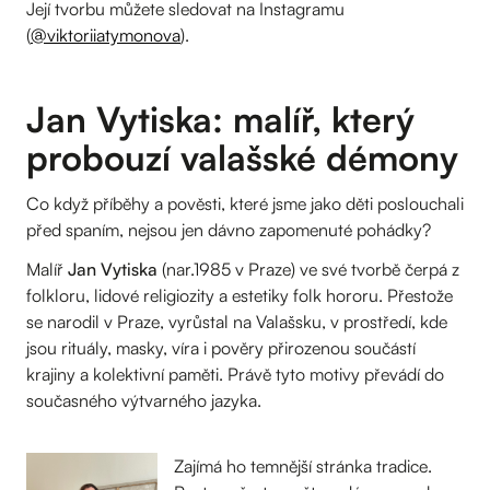
Její tvorbu můžete sledovat na Instagramu
(
@viktoriiatymonova
).
Jan Vytiska: malíř, který
probouzí valašské démony
Co když příběhy a pověsti, které jsme jako děti poslouchali
před spaním, nejsou jen dávno zapomenuté pohádky?
Malíř
Jan Vytiska
(nar.1985 v Praze) ve své tvorbě čerpá z
folkloru, lidové religiozity a estetiky folk hororu. Přestože
se narodil v Praze, vyrůstal na Valašsku, v prostředí, kde
jsou rituály, masky, víra i pověry přirozenou součástí
krajiny a kolektivní paměti. Právě tyto motivy převádí do
současného výtvarného jazyka.
Zajímá ho temnější stránka tradice.