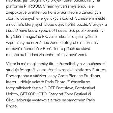
například její fotografický projekt
Balls
, publikovaný na
platformě
PHROOM
. V něm vytváří smyšlenou, ale
znepokojivě uvěřitelnou konspirační teorii o záhadných
„kontrolovaných energetických koulích“, zmizelém městě
a novináři, který jejich stopu objevil příliš pozdě. V projektu
I could have known you, but I never did
, publikovaném v
lotyšském magazínu FK, zase rekonstruuje smyšlené
vzpomínky na neznámou ženu z fotografie nalezené v
domově důchodců v Brně. Tento příběh se stává
metaforou hledání vlastního místa v nové zemi.
Viktoriia má magisterský titul z žurnalistiky a v současnosti
studuje fotografii. Je součástí evropské platformy Futures
Photography a vítězkou ceny Carte Blanche Étudiants,
kterou uděluje veletrh Paris Photo. Zúčastnila se
fotografických festivalů OFF Bratislava, Fotofestival
Uničov, GETXOPHOTO, Fotograf Zone Festival či
Circulation(s)a vystavovala také na samotném Paris
Photo.