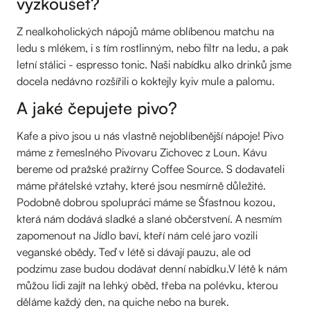
vyzkoušet?
Z nealkoholických nápojů máme oblíbenou matchu na
ledu s mlékem, i s tím rostlinným, nebo filtr na ledu, a pak
letní stálici - espresso tonic. Naši nabídku alko drinků jsme
docela nedávno rozšířili o koktejly kyiv mule a palomu.
A jaké čepujete pivo?
Kafe a pivo jsou u nás vlastně nejoblíbenější nápoje! Pivo
máme z řemeslného Pivovaru Zichovec z Loun. Kávu
bereme od pražské pražírny Coffee Source. S dodavateli
máme přátelské vztahy, které jsou nesmírně důležité.
Podobně dobrou spolupráci máme se Šťastnou kozou,
která nám dodává sladké a slané občerstvení. A nesmím
zapomenout na Jídlo baví, kteří nám celé jaro vozili
veganské obědy. Teď v létě si dávají pauzu, ale od
podzimu zase budou dodávat denní nabídku.V létě k nám
můžou lidi zajít na lehký oběd, třeba na polévku, kterou
děláme každý den, na quiche nebo na burek.