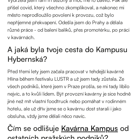
Vydržela jsem tam tři sezóny a moc mě to bavilo. Pak ale
přišel covid, který všechno zkomplikoval, a nakonec mi
město neprodloužilo povolení k provozu, což bylo
nepříjemné překvapení. Odešla jsem do Prahy a dělala
různé práce - od balení balíků, přes promotérku, po práci
v kavárnách.
A jaká byla tvoje cesta do Kampusu
Hybernská?
Před třemi lety jsem začala pracovat v tehdejší kavárně
Hlína během festivalu LUSTR a už jsem tady zůstala. Ze
všech podniků, které jsem v Praze prošla, se mi tady líbilo
nejvíc, a to kvůli lidem. Být provozní kavárny je sice hodně
jiné než mít vlastní foodtruck nebo pomáhat v rodinném
hotelu, ale už dřív jsme se o kavárnu dost starali i jako
obsluha, vždy jsme dělali něco navíc.
Čím se odlišuje
Kavárna Kampus
od
ostatních pražských podniků?