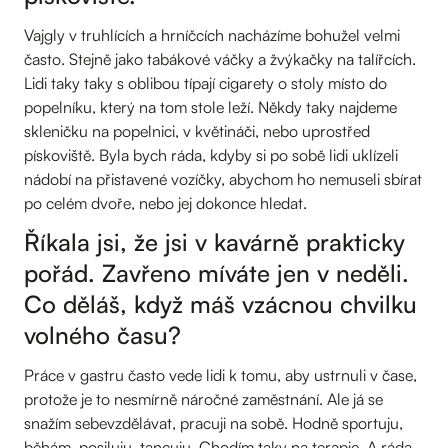
Vajgly v truhlících a hrníčcích nacházíme bohužel velmi
často. Stejně jako tabákové váčky a žvýkačky na talířcích.
Lidi taky taky s oblibou típají cigarety o stoly místo do
popelníku, který na tom stole leží. Někdy taky najdeme
skleničku na popelnici, v květináči, nebo uprostřed
pískoviště. Byla bych ráda, kdyby si po sobě lidi uklízeli
nádobí na přistavené vozíčky, abychom ho nemuseli sbírat
po celém dvoře, nebo jej dokonce hledat.
Říkala jsi, že jsi v kavárně prakticky
pořád. Zavřeno míváte jen v neděli.
Co děláš, když máš vzácnou chvilku
volného času?
Práce v gastru často vede lidi k tomu, aby ustrnuli v čase,
protože je to nesmírně náročné zaměstnání. Ale já se
snažím sebevzdělávat, pracuji na sobě. Hodně sportuju,
běhám, posiluju, tancuju. Chodím taky na terapie. A ráda