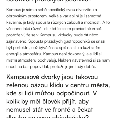
Kampus je sám o sobě specifický svou diverzitou a
obrovským prostorem. Velká a variabilní je i samotná
kavárna, je tady spousta různých zákoutí a možností. A to
všechno láká různé lidi, kteří se sem pravidelně vrací,
protože ví, že se v Kampusu vždycky bude dít něco
zajímavého. Spousta pražských gastropodniků se snaží
být perfektní, což bývá často spíš na sílu a kazí si tím
energii a atmosféru. Kampus není dokonalý, ale lidi si
místní atmosféru pochvalují. Někteří návštěvníci si za námi
chodí na bar popovídat, protože je jim tady dobře.
Kampusové dvorky jsou takovou
zelenou oázou klidu v centru města,
kde si lidi můžou odpočinout. V
kolik by měl člověk přijít, aby
nemusel stát ve frontě a čekat
dlouho na svou objednávku?