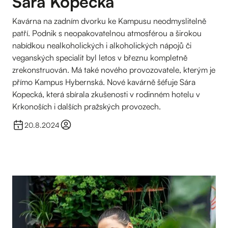
Sára Kopecká
Kavárna na zadním dvorku ke Kampusu neodmyslitelně
patří. Podnik s neopakovatelnou atmosférou a širokou
nabídkou nealkoholických i alkoholických nápojů či
veganských specialit byl letos v březnu kompletně
zrekonstruován. Má také nového provozovatele, kterým je
přímo Kampus Hybernská. Nové kavárně šéfuje Sára
Kopecká, která sbírala zkušenosti v rodinném hotelu v
Krkonoších i dalších pražských provozech.
20.8.2024