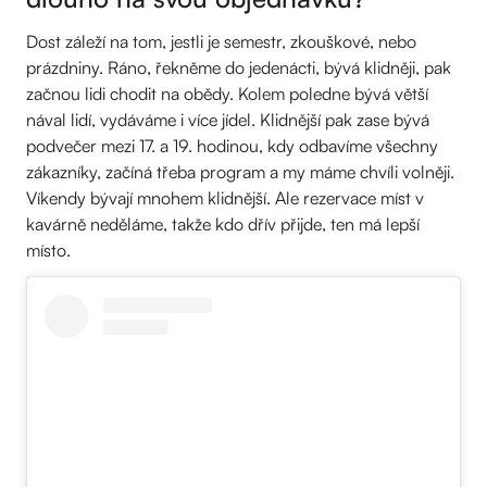
Dost záleží na tom, jestli je semestr, zkouškové, nebo
prázdniny. Ráno, řekněme do jedenácti, bývá klidněji, pak
začnou lidi chodit na obědy. Kolem poledne bývá větší
nával lidí, vydáváme i více jídel. Klidnější pak zase bývá
podvečer mezi 17. a 19. hodinou, kdy odbavíme všechny
zákazníky, začíná třeba program a my máme chvíli volněji.
Víkendy bývají mnohem klidnější. Ale rezervace míst v
kavárně neděláme, takže kdo dřív přijde, ten má lepší
místo.