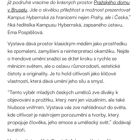
již podruhé vracíme do krásných prostor
Pražského domu
v Bruselu
. Jde o skvělou příležitost a možnost prezentovat
Kampus Hybernská za hranicemi nejen Prahy, ale i Česka,”
říká ředitelka Kampusu Hybernská, zapsaného ústavu,
Ema Pospíšilová.
Výstava dává prostor klasickým médiím jako prostředku
ke zpomalení, zamyšlení a reinterpretaci okamžiku. Nejde
o trendové umění snažící se držet kroku s rychle se
měnícím světem, ale o oslavu různorodosti, estetické
čistoty a originality. Je to hold citlivosti jako klíčové
vlastnosti, která dává umění jeho sílu a smysl.
“Tento výběr mladých českých umělců zve diváky k
objevování a prožitku, který není jen vizuálním, ale také
hluboce vnitřním. Výstava vás zve nahlédnout do světa,
kde citlivost je nástrojem porozumění a tvorby, který
propojuje člověka, jeho emoce a umělecký svět,” dodávají
kurátoři.