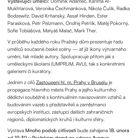
Vystavující umělci:
Dominik Adamec, Karíma Al-
Mukhtarová, Veronika Čechmánková, Nikola Čulík, Radka
Bodzewitz, David Krňanský, Assaf Hinden, Ester
Parasková, Petr Pelzmann, Ondřej Petrlík, Matěj Pokorný,
Sofie Tobiášová, Matyáš Malač, Mark Ther.
V průběhu každého roku Pražský dům prezentuje řadu
umělců současné české scény — ať již ikony výtvarného
umění, tak mladé autory. Spolupracuje přitom jak s
uměleckými školami (UMPRUM, AVU), tak s konkrétními
galeriemi či kurátory.
Jedním z cílů
Zastoupení hl. m. Prahy v Bruselu
je
propagace hlavního města Prahy a jejího kulturního
dědictví souběžně s kontinuálním navazováním vztahů a
budováním vazeb s představiteli a zaměstnanci
evropských institucí, zástupci dalších zahraničních
regionů, diplomatických kruhů i kulturní sféry.
Výstava
Mnoho podob citlivosti
bude zahájena
18. února
od 19:30 v Pražském domě na adrese
Avenue