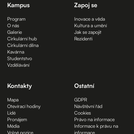
Kampus
Zapoj se
Program
Inovace a věda
O nás
Kultura a umění
Galerie
Jak se zapojit
Cirkulární hub
Rezidenti
Cirkulární dílna
Kavárna
Studentstvo
Vzdělávání
Kontakty
Ostatní
Mapa
GDPR
Otevírací hodiny
Návštěvní řád
Lidé
Cookies
Pronájem
Právo na informace
Média
Informace k právu na
Volné pozice
informace