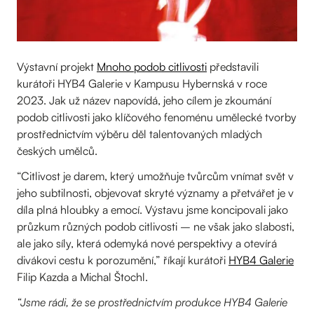
Výstavní projekt
Mnoho podob citlivosti
představili
kurátoři HYB4 Galerie v Kampusu Hybernská v roce
2023. Jak už název napovídá, jeho cílem je zkoumání
podob citlivosti jako klíčového fenoménu umělecké tvorby
prostřednictvím výběru děl talentovaných mladých
českých umělců.
“Citlivost je darem, který umožňuje tvůrcům vnímat svět v
jeho subtilnosti, objevovat skryté významy a přetvářet je v
díla plná hloubky a emocí. Výstavu jsme koncipovali jako
průzkum různých podob citlivosti – ne však jako slabosti,
ale jako síly, která odemyká nové perspektivy a otevírá
divákovi cestu k porozumění,” říkají kurátoři
HYB4 Galerie
Filip Kazda a Michal Štochl.
“Jsme rádi, že se prostřednictvím produkce HYB4 Galerie