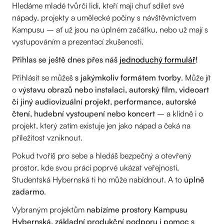
Hledáme mladé tvůrčí lidi, kteří mají chuť sdílet své
nápady, projekty a umělecké počiny s návštěvnictvem
Kampusu – ať už jsou na úplném začátku, nebo už mají s
vystupováním a prezentací zkušenosti.
Přihlas se ještě dnes přes náš
jednoduchý formulář
!
Přihlásit se můžeš
s jakýmkoliv formátem tvorby
. Může jít
o
výstavu obrazů nebo instalaci, autorský film, videoart
či jiný audiovizuální projekt, performance, autorské
čtení, hudební vystoupení nebo koncert
– a klidně i o
projekt, který zatím existuje jen jako nápad a čeká na
příležitost vzniknout.
Pokud tvoříš pro sebe a hledáš bezpečný a otevřený
prostor, kde svou práci poprvé ukázat veřejnosti,
Studentská Hybernská ti ho může nabídnout. A to
úplně
zadarmo
.
Vybraným projektům
nabízíme prostory Kampusu
Hybernská, základní produkční podporu i pomoc s