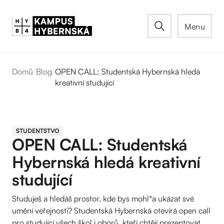
Menu
Domů
/
Blog
/
OPEN CALL: Studentská Hybernská hledá
kreativní studující
STUDENTSTVO
OPEN CALL: Studentská
Hybernská hledá kreativní
studující
Studuješ a hledáš prostor, kde bys mohl*a ukázat své
umění veřejnosti? Studentská Hybernská otevírá open call
pro studující všech škol i oborů, kteří chtějí prezentovat