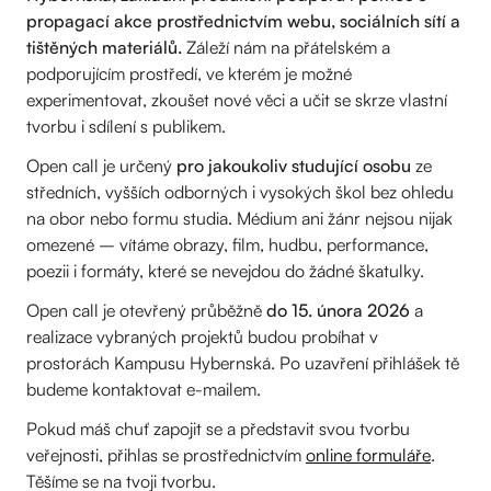
propagací akce prostřednictvím webu, sociálních sítí a
tištěných materiálů.
Záleží nám na přátelském a
podporujícím prostředí, ve kterém je možné
experimentovat, zkoušet nové věci a učit se skrze vlastní
tvorbu i sdílení s publikem.
Open call je určený
pro jakoukoliv studující osobu
ze
středních, vyšších odborných i vysokých škol bez ohledu
na obor nebo formu studia. Médium ani žánr nejsou nijak
omezené – vítáme obrazy, film, hudbu, performance,
poezii i formáty, které se nevejdou do žádné škatulky.
Open call je otevřený průběžně
do 15. února 2026
a
realizace vybraných projektů budou probíhat v
prostorách Kampusu Hybernská. Po uzavření přihlášek tě
budeme kontaktovat e-mailem.
Pokud máš chuť zapojit se a představit svou tvorbu
veřejnosti, přihlas se prostřednictvím
online formuláře
.
Těšíme se na tvoji tvorbu.