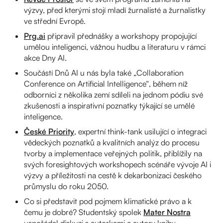
výzvy, před kterými stojí mladí žurnalisté a žurnalistky
ve střední Evropě.
Prg.ai
připravil přednášky a workshopy propojující
umělou inteligenci, vážnou hudbu a literaturu v rámci
akce Dny AI.
Součástí Dnů AI u nás byla také „Collaboration
Conference on Artificial Intelligence“, během níž
odborníci z několika zemí sdíleli na jednom pódiu své
zkušenosti a inspirativní poznatky týkající se umělé
inteligence.
České Priority
, expertní think-tank usilující o integraci
vědeckých poznatků a kvalitních analýz do procesu
tvorby a implementace veřejných politik, přiblížily na
svých foresightových workshopech scénáře vývoje AI i
výzvy a příležitosti na cestě k dekarbonizaci českého
průmyslu do roku 2050.
Co si představit pod pojmem klimatické právo a k
čemu je dobré? Studentský spolek
Mater Nostra