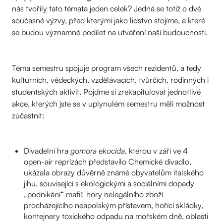
nás tvořily tato témata jeden celek? Jedná se totiž o dvě
současné výzvy, před kterými jako lidstvo stojíme, a které
se budou významně podílet na utváření naší budoucnosti.
Téma semestru spojuje program všech rezidentů, a tedy
kulturních, vědeckých, vzdělávacích, tvůrčích, rodinných i
studentských aktivit. Pojďme si zrekapitulovat jednotlivé
akce, kterých jste se v uplynulém semestru měli možnost
zúčastnit:
Divadelní hra
gomora ekocida
, kterou v září ve 4
open-air reprízách představilo Chemické divadlo,
ukázala obrazy důvěrně známé obyvatelům italského
jihu, související s ekologickými a sociálními dopady
„podnikání“ mafií: hory nelegálního zboží
procházejícího neapolským přístavem, hořící skládky,
kontejnery toxického odpadu na mořském dně, oblasti