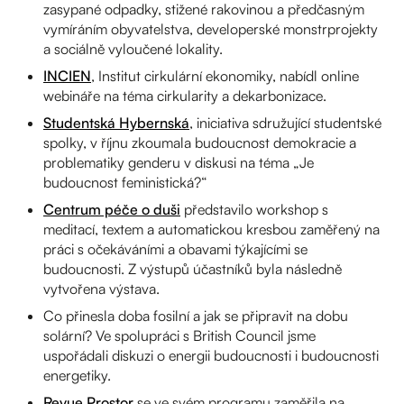
zasypané odpadky, stižené rakovinou a předčasným
vymíráním obyvatelstva, developerské monstrprojekty
a sociálně vyloučené lokality.
INCIEN
, Institut cirkulární ekonomiky, nabídl online
webináře na téma cirkularity a dekarbonizace.
Studentská Hybernská
, iniciativa sdružující studentské
spolky, v říjnu zkoumala budoucnost demokracie a
problematiky genderu v diskusi na téma „Je
budoucnost feministická?“
Centrum péče o duši
představilo workshop s
meditací, textem a automatickou kresbou zaměřený na
práci s očekáváními a obavami týkajícími se
budoucnosti. Z výstupů účastníků byla následně
vytvořena výstava.
Co přinesla doba fosilní a jak se připravit na dobu
solární? Ve spolupráci s British Council jsme
uspořádali diskuzi o energii budoucnosti i budoucnosti
energetiky.
Revue Prostor
se ve svém programu zaměřila na