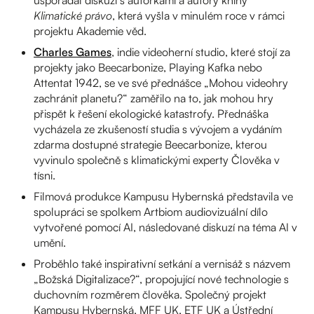
uspořádal diskuzi s autorkami a autory knihy
Klimatické právo
, která vyšla v minulém roce v rámci
projektu Akademie věd.
Charles Games
, indie videoherní studio, které stojí za
projekty jako Beecarbonize, Playing Kafka nebo
Attentat 1942, se ve své přednášce „Mohou videohry
zachránit planetu?“ zaměřilo na to, jak mohou hry
přispět k řešení ekologické katastrofy. Přednáška
vycházela ze zkušeností studia s vývojem a vydáním
zdarma dostupné strategie Beecarbonize, kterou
vyvinulo společně s klimatickými experty Člověka v
tísni.
Filmová produkce Kampusu Hybernská představila ve
spolupráci se spolkem Artbiom audiovizuální dílo
vytvořené pomocí AI, následované diskuzí na téma AI v
umění.
Proběhlo také inspirativní setkání a vernisáž s názvem
„Božská Digitalizace?“, propojující nové technologie s
duchovním rozměrem člověka. Společný projekt
Kampusu Hybernská, MFF UK, ETF UK a Ústřední