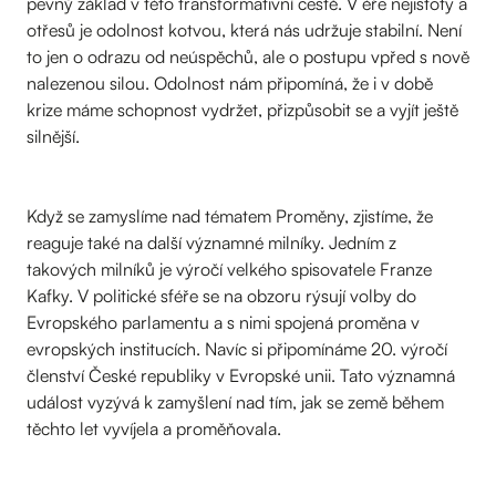
pevný základ v této transformativní cestě. V éře nejistoty a
otřesů je odolnost kotvou, která nás udržuje stabilní. Není
to jen o odrazu od neúspěchů, ale o postupu vpřed s nově
nalezenou silou. Odolnost nám připomíná, že i v době
krize máme schopnost vydržet, přizpůsobit se a vyjít ještě
silnější.
Když se zamyslíme nad tématem Proměny, zjistíme, že
reaguje také na další významné milníky. Jedním z
takových milníků je výročí velkého spisovatele Franze
Kafky. V politické sféře se na obzoru rýsují volby do
Evropského parlamentu a s nimi spojená proměna v
evropských institucích. Navíc si připomínáme 20. výročí
členství České republiky v Evropské unii. Tato významná
událost vyzývá k zamyšlení nad tím, jak se země během
těchto let vyvíjela a proměňovala.