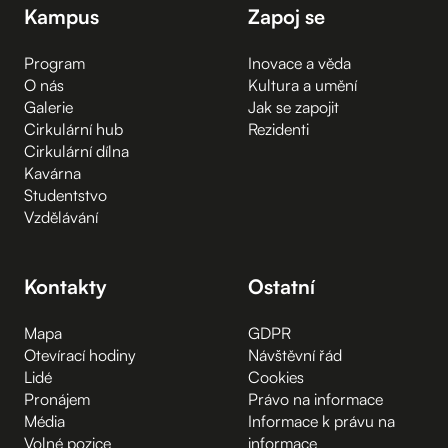
Kampus
Zapoj se
Program
Inovace a věda
O nás
Kultura a umění
Galerie
Jak se zapojit
Cirkulární hub
Rezidenti
Cirkulární dílna
Kavárna
Studentstvo
Vzdělávání
Kontakty
Ostatní
Mapa
GDPR
Otevírací hodiny
Návštěvní řád
Lidé
Cookies
Pronájem
Právo na informace
Média
Informace k právu na
Volné pozice
informace