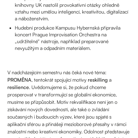
knihovny UK nastolil provokativní otázky ohledně
vztahu mezi umělou inteligencí, kreativitou, digitalizací
a náboženstvím.
Hudební produkce Kampusu Hybernská připravila
koncert Prague Improvisation Orchestra na
„udržitelné“ nástroje, například preparované
nevyužitým a odpadním materiálem.
V nadcházejícím semestru nás čeká nové téma:
PROMĚNA
, tentokrát spojující motivy
reskilling
a
resilience
. Uvědomujeme si, že pokud chceme
prosperovat v transformující se globální ekonomice,
musíme se přizpůsobit. Motiv rekvalifikace není jen o
získávání nových dovedností, ale také o zvládání
současných i budoucích výzev, které jsou spjaté s
aplikační sférou a přinášejí mezioborové přesahy v rámci
znalostní nebo kreativní ekonomiky. Odolnost představuje