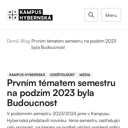
Menu
Domů
/
Blog
/
Prvním tématem semestru na podzim 2023
byla Budoucnost
KAMPUS HYBERNSKÁ
UDRŽITELNOST
MÉDIA
Prvním tématem semestru
na podzim 2023 byla
Budoucnost
V podzimním semestru 2023/2024 jsme v Kampusu
Hybernská představili novinku: téma semestru zastřešující
celý program, na kterém se podíleli všichni rezidenti sídlící