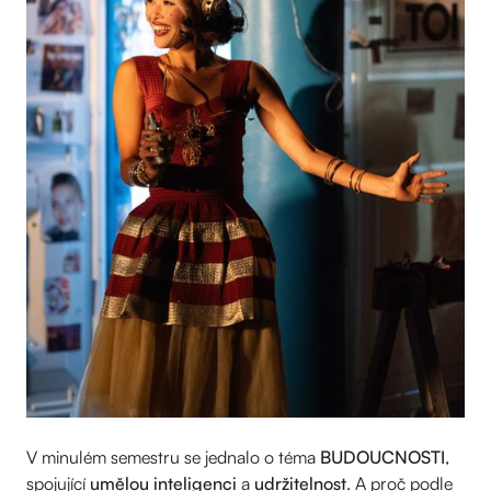
V minulém semestru se jednalo o téma
BUDOUCNOSTI
,
spojující
umělou inteligenci
a
udržitelnost
. A proč podle