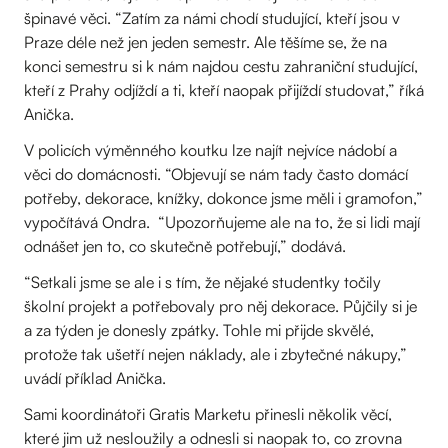
špinavé věci. “Zatím za námi chodí studující, kteří jsou v
Praze déle než jen jeden semestr. Ale těšíme se, že na
konci semestru si k nám najdou cestu zahraniční studující,
kteří z Prahy odjíždí a ti, kteří naopak přijíždí studovat,” říká
Anička.
V policích výměnného koutku lze najít nejvíce nádobí a
věci do domácnosti. “Objevují se nám tady často domácí
potřeby, dekorace, knížky, dokonce jsme měli i gramofon,”
vypočítává Ondra. “Upozorňujeme ale na to, že si lidi mají
odnášet jen to, co skutečně potřebují,” dodává.
“Setkali jsme se ale i s tím, že nějaké studentky točily
školní projekt a potřebovaly pro něj dekorace. Půjčily si je
a za týden je donesly zpátky. Tohle mi přijde skvělé,
protože tak ušetří nejen náklady, ale i zbytečné nákupy,”
uvádí příklad Anička.
Sami koordinátoři Gratis Marketu přinesli několik věcí,
které jim už nesloužily a odnesli si naopak to, co zrovna