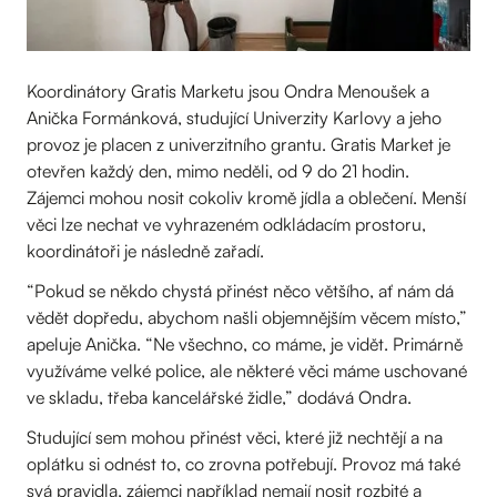
Koordinátory Gratis Marketu jsou Ondra Menoušek a
Anička Formánková, studující Univerzity Karlovy a jeho
provoz je placen z univerzitního grantu. Gratis Market je
otevřen každý den, mimo neděli, od 9 do 21 hodin.
Zájemci mohou nosit cokoliv kromě jídla a oblečení. Menší
věci lze nechat ve vyhrazeném odkládacím prostoru,
koordinátoři je následně zařadí.
“Pokud se někdo chystá přinést něco většího, ať nám dá
vědět dopředu, abychom našli objemnějším věcem místo,”
apeluje Anička. “Ne všechno, co máme, je vidět. Primárně
využíváme velké police, ale některé věci máme uschované
ve skladu, třeba kancelářské židle,” dodává Ondra.
Studující sem mohou přinést věci, které již nechtějí a na
oplátku si odnést to, co zrovna potřebují. Provoz má také
svá pravidla, zájemci například nemají nosit rozbité a