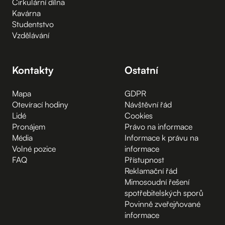
Cirkulární dílna
Kavárna
Studentstvo
Vzdělávání
Kontakty
Ostatní
Mapa
GDPR
Otevírací hodiny
Návštěvní řád
Lidé
Cookies
Pronájem
Právo na informace
Média
Informace k právu na
Volné pozice
informace
FAQ
Přístupnost
Reklamační řád
Mimosoudní řešení
spotřebitelských sporů
Povinně zveřejňované
informace