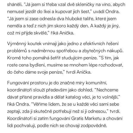
sháněli. “Já jsem si třeba vzal dvě skleničky na víno, abych
nemusel jezdit do Ikei a kupovat jich šest,” uvádí Ondra.
“Já jsem si zase odnesla dva hluboké talíře, které jsem
neměla a teď z nich jím skoro každý den. A každý je jiný,
což mi přijde skvělé,” říká Anička.
Výměnný koutek vnímají jako jedno z efektivních řešení
problémů s nadměrnou spotřebou a zbytečných nákupů.
Kromě toho pomáhá šetřit studujícím peníze. “S tím, jak
roste cena bydlení, musíme se mnohem lépe rozhodovat,
do čeho dáme svoje peníze,” tvrdí Anička.
Fungování prostoru je do značné míry komunitní,
koordinátoři slouží především jako dohled. “Nechceme
dávat přísné pravidla a dělat katalog věcí, je to volnější,”
říká Ondra. “Věříme lidem, že se u každé věci sami sebe
zeptají, zda ji skutečně potřebují než si ji odnesou,” tvrdí.
Koordinátoři si zatím fungování Gratis Marketu a chování
lidí pochvalují, podle nich se chovají zodpovědně.