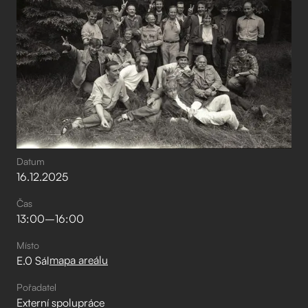
Datum
16
.
12
.
2025
Čas
13:00
–⁠
16:00
Místo
mapa areálu
E.0 Sál
Pořadatel
Externí spolupráce