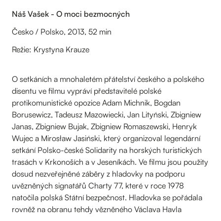
Náš Vašek - O moci bezmocných
Česko / Polsko, 2013, 52 min
Režie: Krystyna Krauze
O setkáních a mnohaletém přátelství českého a polského
disentu ve filmu vypráví představitelé polské
protikomunistické opozice Adam Michnik, Bogdan
Borusewicz, Tadeusz Mazowiecki, Jan Lityński, Zbigniew
Janas, Zbigniew Bujak, Zbigniew Romaszewski, Henryk
Wujec a Mirosław Jasiński, který organizoval legendární
setkání Polsko-české Solidarity na horských turistických
trasách v Krkonoších a v Jeseníkách. Ve filmu jsou použity
dosud nezveřejněné záběry z hladovky na podporu
uvězněných signatářů Charty 77, které v roce 1978
natočila polská Státní bezpečnost. Hladovka se pořádala
rovněž na obranu tehdy vězněného Václava Havla