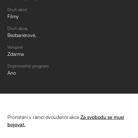
Druh akce
Filmy
Druh akce
Bezbariérové
Vstupné
Zdarma
Doprovodný program
Ano
Promítání v rámci dvoudenní akce
Za svobodu se musí
bojovat.