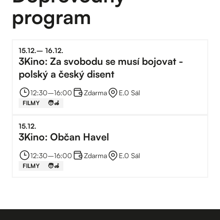
program
15
.
12
.
–⁠
16
.
12
.
3Kino: Za svobodu se musí bojovat -
polský a český disent
12:30
–⁠
16:00
Zdarma
E.0 Sál
FILMY
🧑‍🦽
15
.
12
.
3Kino: Občan Havel
12:30
–⁠
16:00
Zdarma
E.0 Sál
FILMY
🧑‍🦽