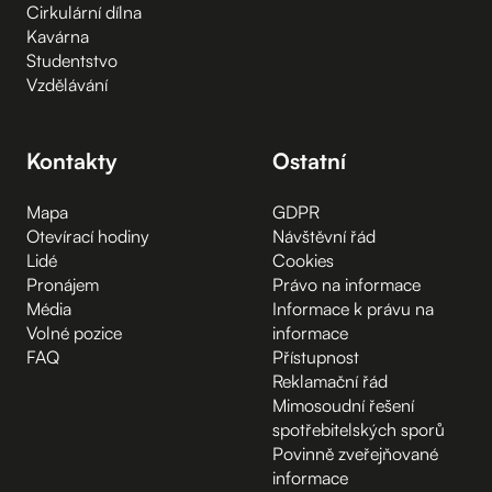
Cirkulární dílna
Kavárna
Studentstvo
Vzdělávání
Kontakty
Ostatní
Mapa
GDPR
Otevírací hodiny
Návštěvní řád
Lidé
Cookies
Pronájem
Právo na informace
Média
Informace k právu na
Volné pozice
informace
FAQ
Přístupnost
Reklamační řád
Mimosoudní řešení
spotřebitelských sporů
Povinně zveřejňované
informace