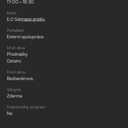
17:00
–⁠
18:30
Místo
mapa areálu
E.0 Sál
Pořadatel
Externí spolupráce
Druh akce
Přednášky
Ostatní
Druh akce
Bezbariérové
Vstupné
Zdarma
Doprovodný program
Ne