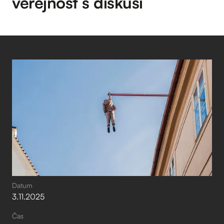
veřejnost s diskusí
Datum
3
.
11
.
2025
Čas