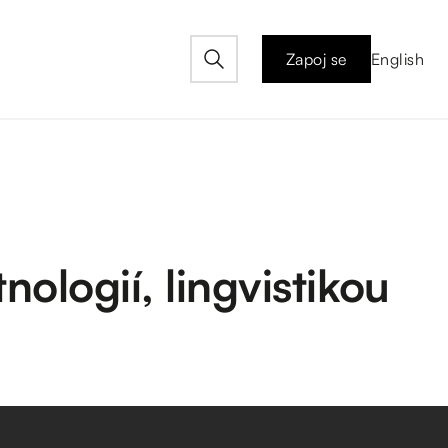
Zapoj se
English
ologií, lingvistikou