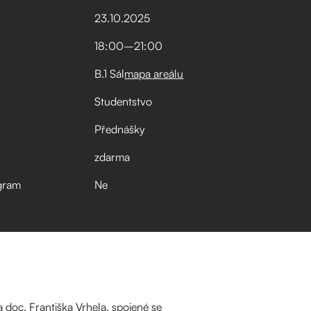
23
.
10
.
2025
18:00
–⁠
21:00
B.1 Sál
mapa areálu
Studentstvo
Přednášky
zdarma
gram
Ne
doc. Františka Vrhela, spojené se