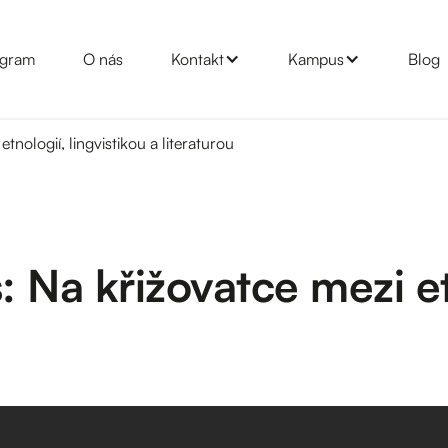
gram
O nás
Kontakt
Kampus
Blog
nologií, lingvistikou a literaturou
 Na křižovatce mezi etn