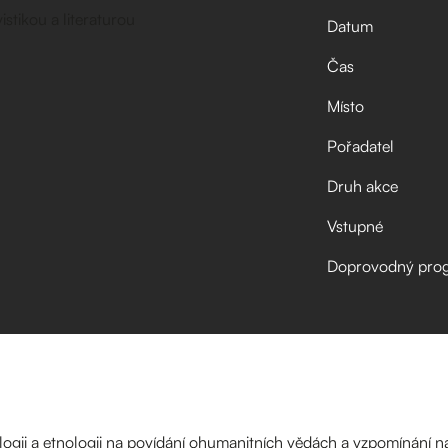
Datum
Čas
Místo
Pořadatel
Druh akce
Vstupné
Doprovodný pro
gii a etnologii na povídání ohumanitních vědách a vzpomínání na 