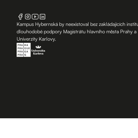
Kampus Hybernská by neexistoval bez zakládajících institu
dlouhodobé podpory Magistrátu hlavního města Prahy a
Univerzity Karlovy.
B.2 Půda
Vchod z ulice