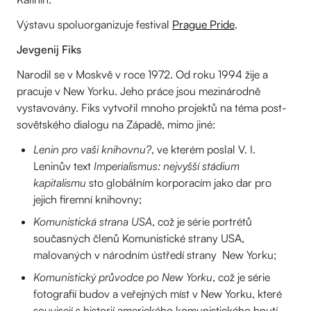
Výstavu spoluorganizuje festival
Prague Pride
.
Jevgenij Fiks
Narodil se v Moskvě v roce 1972. Od roku 1994 žije a
pracuje v New Yorku. Jeho práce jsou mezinárodně
vystavovány. Fiks vytvořil mnoho projektů na téma post-
sovětského dialogu na Západě, mimo jiné:
Lenin pro vaši knihovnu?
, ve kterém poslal V. I.
Leninův text
Imperialismus: nejvyšší stádium
kapitalismu
sto globálním korporacím jako dar pro
jejich firemní knihovny;
Komunistická strana USA
, což je série portrétů
současných členů Komunistické strany USA,
malovaných v národním ústředí strany New Yorku;
Komunistický průvodce po New Yorku
, což je série
fotografií budov a veřejných míst v New Yorku, které
souvisejí s historií amerického komunistického hnutí.