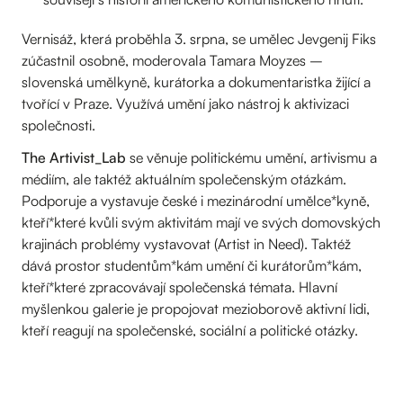
Vernisáž, která proběhla 3. srpna, se umělec Jevgenij Fiks
zúčastnil osobně, moderovala Tamara Moyzes –
slovenská umělkyně, kurátorka a dokumentaristka žijící a
tvořící v Praze. Využívá umění jako nástroj k aktivizaci
společnosti.
The Artivist_Lab
se věnuje politickému umění, artivismu a
médiím, ale taktéž aktuálním společenským otázkám.
Podporuje a vystavuje české i mezinárodní umělce*kyně,
kteří*které kvůli svým aktivitám mají ve svých domovských
krajinách problémy vystavovat (Artist in Need). Taktéž
dává prostor studentům*kám umění či kurátorům*kám,
kteří*které zpracovávají společenská témata. Hlavní
myšlenkou galerie je propojovat mezioborově aktivní lidi,
kteří reagují na společenské, sociální a politické otázky.