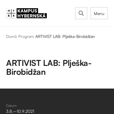
Menu
Domů
/
Program
/
ARTIVIST LAB: Plješka-Birobidžan
ARTIVIST LAB: Plješka-
Birobidžan
Datum
3
.
8
.
–⁠
10
.
9
.
2021