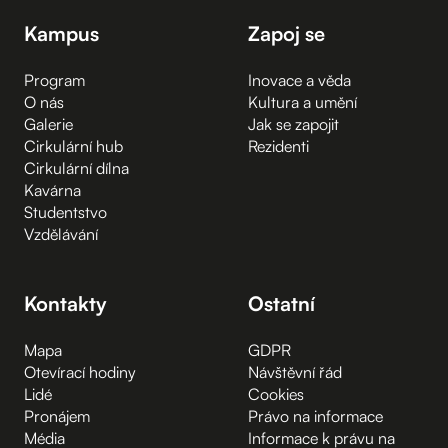
Kampus
Zapoj se
Program
Inovace a věda
O nás
Kultura a umění
Galerie
Jak se zapojit
Cirkulární hub
Rezidenti
Cirkulární dílna
Kavárna
Studentstvo
Vzdělávání
Kontakty
Ostatní
Mapa
GDPR
Otevírací hodiny
Návštěvní řád
Lidé
Cookies
Pronájem
Právo na informace
Média
Informace k právu na