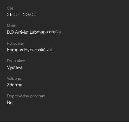
Čas
21:00
–⁠
20:00
Místo
mapa areálu
D.0 Artivist Lab
Pořadatel
Kampus Hybernská z.ú.
Druh akce
Výstava
Vstupné
Zdarma
Doprovodný program
Ne