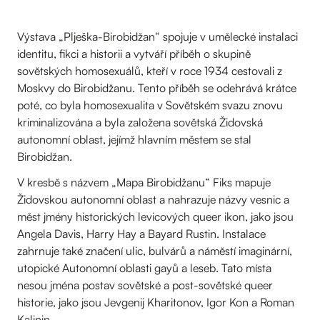
Výstava „Plješka-Birobidžan“ spojuje v umělecké instalaci
identitu, fikci a historii a vytváří příběh o skupině
sovětských homosexuálů, kteří v roce 1934 cestovali z
Moskvy do Birobidžanu. Tento příběh se odehrává krátce
poté, co byla homosexualita v Sovětském svazu znovu
kriminalizována a byla založena sovětská Židovská
autonomní oblast, jejímž hlavním městem se stal
Birobidžan.
V kresbě s názvem „Mapa Birobidžanu“ Fiks mapuje
Židovskou autonomní oblast a nahrazuje názvy vesnic a
měst jmény historických levicových queer ikon, jako jsou
Angela Davis, Harry Hay a Bayard Rustin. Instalace
zahrnuje také značení ulic, bulvárů a náměstí imaginární,
utopické Autonomní oblasti gayů a leseb. Tato místa
nesou jména postav sovětské a post-sovětské queer
historie, jako jsou Jevgenij Kharitonov, Igor Kon a Roman
Kalinin.