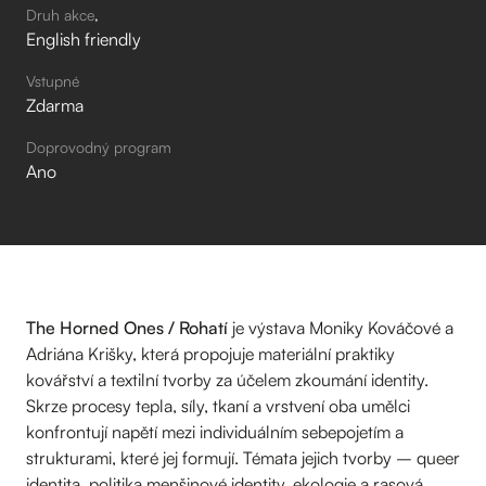
Druh akce
English friendly
Vstupné
Zdarma
Doprovodný program
Ano
The Horned Ones / Rohatí
je výstava Moniky Kováčové a
Adriána Krišky, která propojuje materiální praktiky
kovářství a textilní tvorby za účelem zkoumání identity.
Skrze procesy tepla, síly, tkaní a vrstvení oba umělci
konfrontují napětí mezi individuálním sebepojetím a
strukturami, které jej formují. Témata jejich tvorby – queer
identita, politika menšinové identity, ekologie a rasová