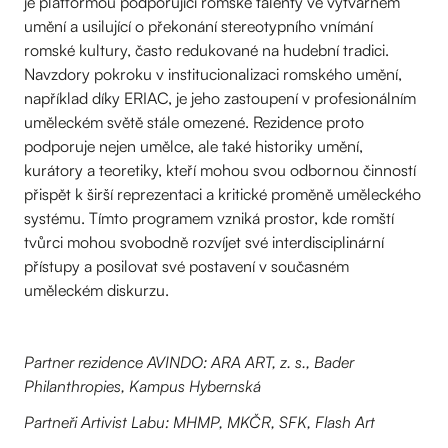
je platformou podporující romské talenty ve výtvarném
umění a usilující o překonání stereotypního vnímání
romské kultury, často redukované na hudební tradici.
Navzdory pokroku v institucionalizaci romského umění,
například díky ERIAC, je jeho zastoupení v profesionálním
uměleckém světě stále omezené. Rezidence proto
podporuje nejen umělce, ale také historiky umění,
kurátory a teoretiky, kteří mohou svou odbornou činností
přispět k širší reprezentaci a kritické proměně uměleckého
systému. Tímto programem vzniká prostor, kde romští
tvůrci mohou svobodně rozvíjet své interdisciplinární
přístupy a posilovat své postavení v současném
uměleckém diskurzu.
Partner rezidence AVINDO: ARA ART, z. s., Bader
Philanthropies, Kampus Hybernská
Partneři Artivist Labu: MHMP, MKČR, SFK, Flash Art