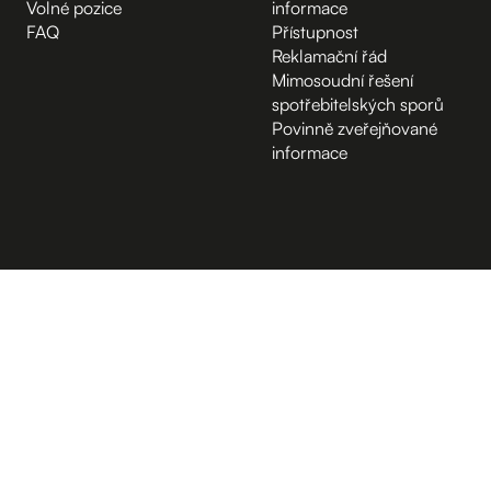
Volné pozice
informace
FAQ
Přístupnost
Reklamační řád
Mimosoudní řešení
spotřebitelských sporů
Povinně zveřejňované
informace
B.2 Půda
Vchod z ulice
D.1 Poradenské centrum
A.-1 Sklep
Kampus Hybernská
D.-1 Sklep
D.4 Sál
D.4 Podcastové studio