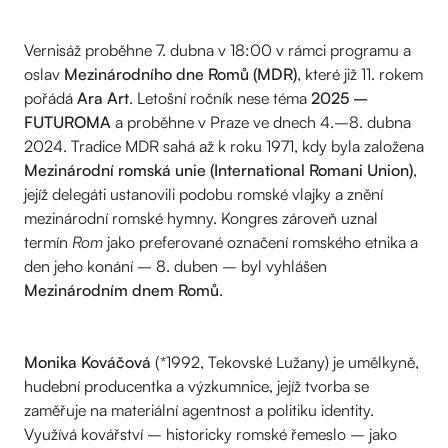
Vernisáž proběhne 7. dubna v 18:00 v rámci programu a
oslav
Mezinárodního dne Romů (MDR)
, které již 11. rokem
pořádá
Ara Art
. Letošní ročník nese téma
2025 –
FUTUROMA
a proběhne v Praze ve dnech 4.–8. dubna
2024. Tradice MDR sahá až k roku 1971, kdy byla založena
Mezinárodní romská unie (International Romani Union)
,
jejíž delegáti ustanovili podobu romské vlajky a znění
mezinárodní romské hymny. Kongres zároveň uznal
termín
Rom
jako preferované označení romského etnika a
den jeho konání – 8. duben – byl vyhlášen
Mezinárodním dnem Romů
.
Monika Kováčová
(*1992, Tekovské Lužany) je umělkyně,
hudební producentka a výzkumnice, jejíž tvorba se
zaměřuje na materiální agentnost a politiku identity.
Využívá kovářství – historicky romské řemeslo – jako