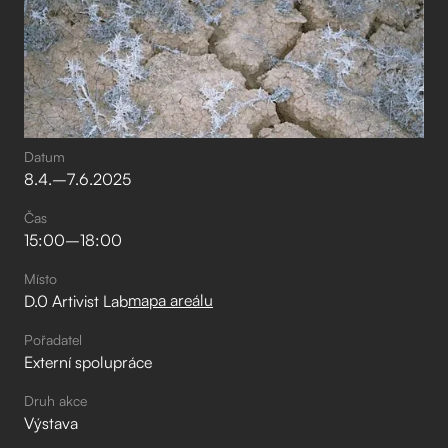
Datum
8
.
4
.
–⁠
7
.
6
.
2025
Čas
15:00
–⁠
18:00
Místo
mapa areálu
D.0 Artivist Lab
Pořadatel
Externí spolupráce
Druh akce
Výstava