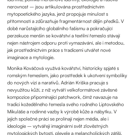
nerovnost – jsou artikulována prostřednictvím
mytopoetického jazyka, jenž propojuje minulost s
přítomností a zdůrazňuje fragmentárnost dějin předků. V
době narůstajícího globálního fašismu a pokračující
perzekuce menšin se kovářství a textilní řemeslo stávají
nejen nástrojem odporu proti vymazávání, ale i metodou,
jak prostřednictvím práce s tradicemi utvářet nové
imaginace a mytologie.
Monika Kováčová využívá kovářství, historicky spjaté s
romským řemeslem, jako prostředek k ukotvení symboliky
do nových vizí a narativů. Adrián Kriška pracuje s
nevyužitou kůží, z níž vytváří velkoformátové závěsné
kompozice připomínající patchwork, čímž navazuje na
tradici kožedělného řemesla svého rodného Liptovského
Mikuláše a rodinné vazby k výrobě kůže a nábytku. V
jejich společné práci se prolínají nejen média, ale i
ideologie – vytvářejí imaginární svět zlověstných
mytologických bytostí, plevele a melancholických zátiší.