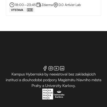
18:00
–⁠
23:45
Zdarma
D.0 Artivist Lab
VÝSTAVA
🇬🇧
Kampus Hybernská by neexistoval bez zakládajících
institucí a dlouhodobé podpory Magistrátu hlavního města
Prahy a Univerzity Karlovy.