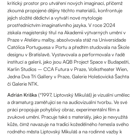
kritický prostor pro utváření nových imaginací, přičemž
zkoumá propojené dějiny těchto materiálů, konfrontuje
jejich složité dědictví a vytváří nové mytologie
prostřednictvím imaginativního jazyka. V roce 2024
získala magisterský titul na Akademii výtvarných umění v
Praze v Ateliéru malby, absolvovala stáž na Universidade
Católica Portuguesa v Portu a předtím studovala na Škole
designu v Bratislavě. Vystavovala a performovala v řadě
institucí a galerií, jako jsou AQB Project Space v Budapešti,
Karlin Studios – CCA Futura v Praze, Volkstheater Wien,
Jedna Dva Tři Gallery v Praze, Galerie Holešovická Šachta
či Galerie NTK.
Adrián Kriška
(*1997, Liptovský Mikuláš) je vizuální umělec
a dramaturg zaměřující se na audiovizuální tvorbu. Ve své
práci propojuje pohyblivý obraz, experimentální film a
zvukové umění. Pracuje také s materiály, jako je nevyužitá
kůže, čímž navazuje na tradici kožedělného řemesla svého
rodného města Liptovský Mikuláš a na rodinné vazby k