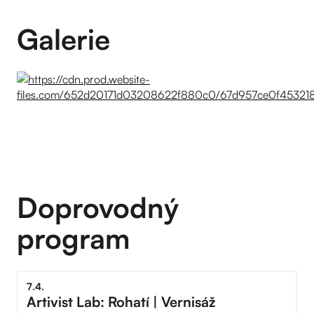
Galerie
Doprovodný
program
7
.
4
.
Artivist Lab: Rohatí | Vernisáž