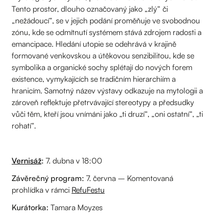
Tento prostor, dlouho označovaný jako „zlý“ či
„nežádoucí“, se v jejich podání proměňuje ve svobodnou
zónu, kde se odmítnutí systémem stává zdrojem radosti a
emancipace. Hledání utopie se odehrává v krajině
formované venkovskou a útěkovou senzibilitou, kde se
symbolika a organické sochy splétají do nových forem
existence, vymykajících se tradičním hierarchiím a
hranicím. Samotný název výstavy odkazuje na mytologii a
zároveň reflektuje přetrvávající stereotypy a předsudky
vůči těm, kteří jsou vnímáni jako „ti druzí“, „oni ostatní“, „ti
rohatí“.
Vernisáž
:
7. dubna v 18:00
Závěrečný program:
7. června – Komentovaná
prohlídka v rámci
RefuFestu
Kurátorka:
Tamara Moyzes