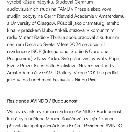
výrobě kůže a nábytku. Studoval Centrum
audiovizuálních studií na FAMU v Praze a absolvoval
studijní pobyty na Gerrit Rietveld Academie v Amsterdamu
a University of Glasgow. Působil jako dramaturg letního
kina v pražském klubu Ankali, stážoval v komunitním
rádiu Mutant Radio v Tbilisi a spolupracoval s kulturním
centrem Diera do Sveta. V létě 2024 se zúčastnil
rezidence v ISCP (International Studio & Curatorial
Programme) v New Yorku. Své práce vystavoval v Page
Five v Praze, Kunsthalle Bratislava, Neverneverland v
Amsterdamu či v GAMU Gallery. V roce 2021 se podílel
jako VJ na Lunchmeat Festivalu s Ninou Pixel.
Rezidence AVINDO / Budoucnost
Výstava vznikla v rámci rezidence AVINDO / Budoucnost,
která byla udělena Monice Kováčové a v jejímž rámci
přizvala ke spolupráci Adriána Krišku. Rezidence AVINDO