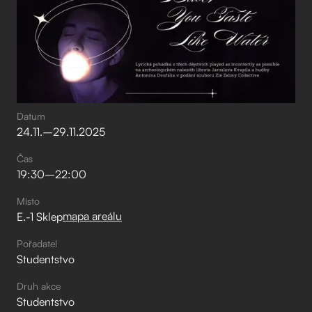
Datum
24
.
11
.
–⁠
29
.
11
.
2025
Čas
19:30
–⁠
22:00
Místo
mapa areálu
E.-1 Sklep
Pořadatel
Studentstvo
Druh akce
Studentstvo