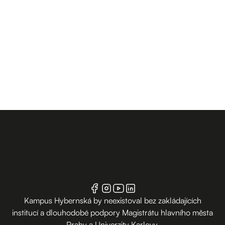
Kampus Hybernská by neexistoval bez zakládajících
institucí a dlouhodobé podpory Magistrátu hlavního města
Prahy a Univerzity Karlovy.