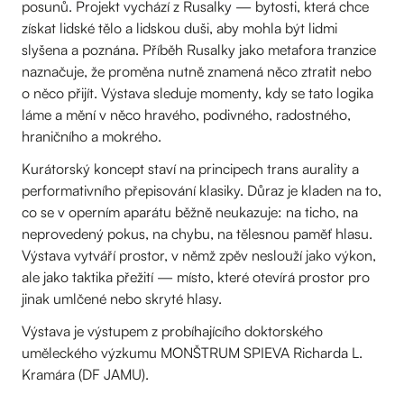
posunů. Projekt vychází z Rusalky — bytosti, která chce
získat lidské tělo a lidskou duši, aby mohla být lidmi
slyšena a poznána. Příběh Rusalky jako metafora tranzice
naznačuje, že proměna nutně znamená něco ztratit nebo
o něco přijít. Výstava sleduje momenty, kdy se tato logika
láme a mění v něco hravého, podivného, radostného,
hraničního a mokrého.
Kurátorský koncept staví na principech trans aurality a
performativního přepisování klasiky. Důraz je kladen na to,
co se v operním aparátu běžně neukazuje: na ticho, na
neprovedený pokus, na chybu, na tělesnou paměť hlasu.
Výstava vytváří prostor, v němž zpěv neslouží jako výkon,
ale jako taktika přežití — místo, které otevírá prostor pro
jinak umlčené nebo skryté hlasy.
Výstava je výstupem z probíhajícího doktorského
uměleckého výzkumu MONŠTRUM SPIEVA Richarda L.
Kramára (DF JAMU).