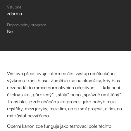
Vstupné
zdarma
Doprovodný program
Ne
Výstava představuje intermediální výstup uměleckého
výzkumu trans hlasu. Zaměřuje se na okamžiky, kdy hlas
nezapadá do rámce normativních očekávání — kdy není
čitelný jako „přirozený“, „stálý“ nebo „správně umístěný“.
Trans hlas je zde chápán jako proces: jako pohyb mezi
rejstříky, mezi jazyky, mezi tím, co se smí projevit, a tím, co
má zůstat nevyřčeno.
Operní kánon zde funguje jako testovací pole těchto