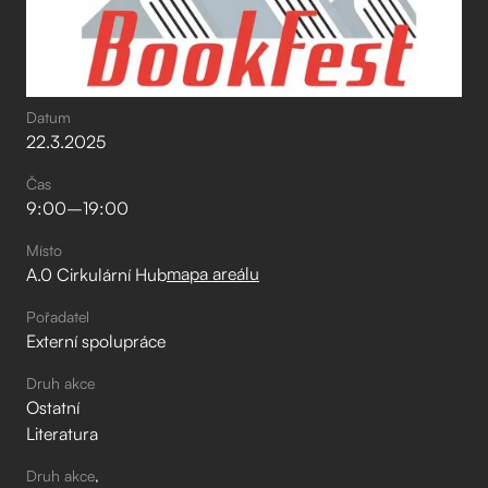
Datum
22
.
3
.
2025
Čas
9:00
–⁠
19:00
Místo
mapa areálu
A.0 Cirkulární Hub
Pořadatel
Externí spolupráce
Druh akce
Ostatní
Literatura
Druh akce