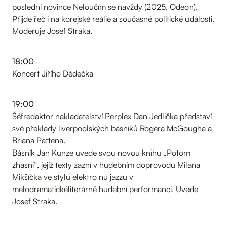
poslední novince Neloučím se navždy (2025, Odeon).
Přijde řeč i na korejské reálie a současné politické události.
Moderuje Josef Straka.
18:00
Koncert Jiřího Dědečka
19:00
Šéfredaktor nakladatelství Perplex Dan Jedlička představí
své překlady liverpoolských básníků Rogera McGougha a
Briana Pattena.
Básník Jan Kunze uvede svou novou knihu „Potom
zhasni“, jejíž texty zazní v hudebním doprovodu Milana
Mikšíčka ve stylu elektro nu jazzu v
melodramatickéliterárně hudební performanci. Uvede
Josef Straka.