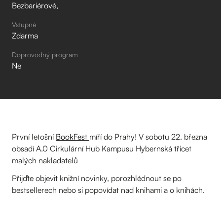
Bezbariérové
Vstupné
Zdarma
Doprovodný program
Ne
První letošní
BookFest
míří do Prahy! V sobotu 22. března
obsadí A.0 Cirkulární Hub Kampusu Hybernská třicet
malých nakladatelů
Přijďte objevit knižní novinky, porozhlédnout se po
bestsellerech nebo si popovídat nad knihami a o knihách.