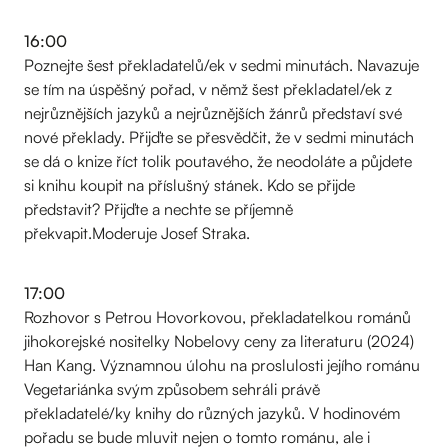
16:00
Poznejte šest překladatelů/ek v sedmi minutách. Navazuje
se tím na úspěšný pořad, v němž šest překladatel/ek z
nejrůznějších jazyků a nejrůznějších žánrů představí své
nové překlady. Přijďte se přesvědčit, že v sedmi minutách
se dá o knize říct tolik poutavého, že neodoláte a půjdete
si knihu koupit na příslušný stánek. Kdo se přijde
představit? Přijďte a nechte se příjemně
překvapit.Moderuje Josef Straka.
17:00
Rozhovor s Petrou Hovorkovou, překladatelkou románů
jihokorejské nositelky Nobelovy ceny za literaturu (2024)
Han Kang. Významnou úlohu na proslulosti jejího románu
Vegetariánka svým způsobem sehráli právě
překladatelé/ky knihy do různých jazyků. V hodinovém
pořadu se bude mluvit nejen o tomto románu, ale i