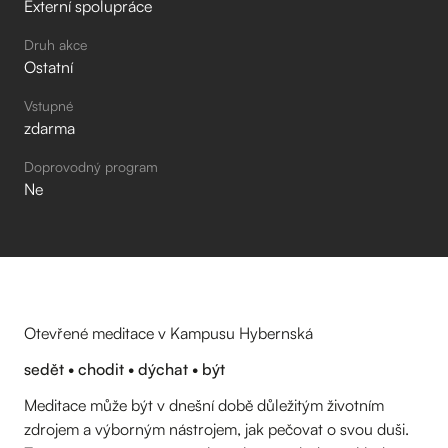
Externí spolupráce
Druh akce
Ostatní
Vstupné
zdarma
Doprovodný program
Ne
Otevřené meditace v Kampusu Hybernská
sedět • chodit • dýchat • být
Meditace může být v dnešní době důležitým životním
zdrojem a výborným nástrojem, jak pečovat o svou duši.