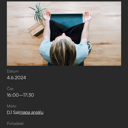
Datum
4
.
6
.
2024
Čas
16:00
–⁠
17:30
Místo
mapa areálu
D.1 Sál
Pořadatel