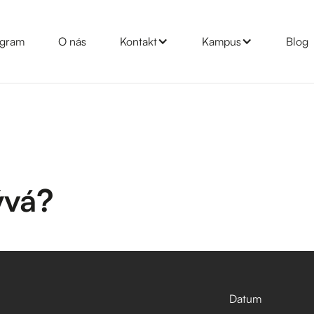
gram
O nás
Kontakt
Kampus
Blog
ývá?
Datum