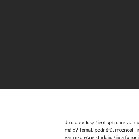
Je studentský život spíš survival 
málo? Témat, podnětů, možností, inf
vám skutečně studuje, žije a fung