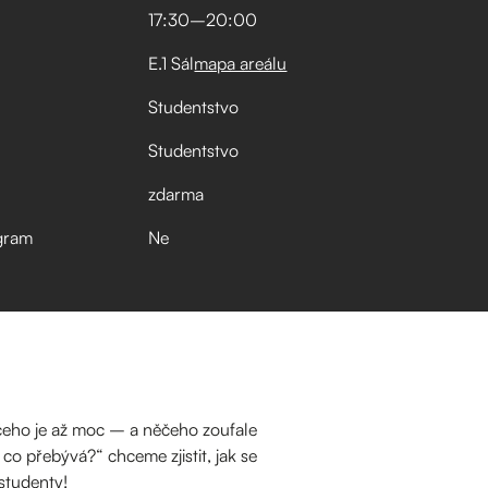
17:30
–⁠
20:00
E.1 Sál
mapa areálu
Studentstvo
Studentstvo
zdarma
gram
Ne
ěčeho je až moc – a něčeho zoufale
co přebývá?“ chceme zjistit, jak se
studenty!