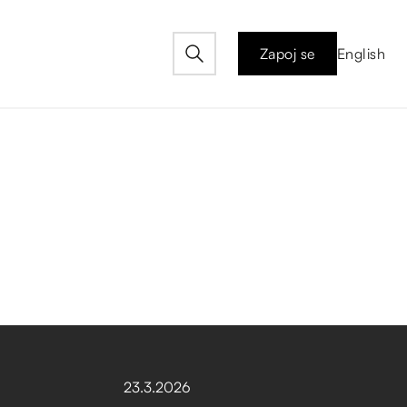
Zapoj se
English
23
.
3
.
2026