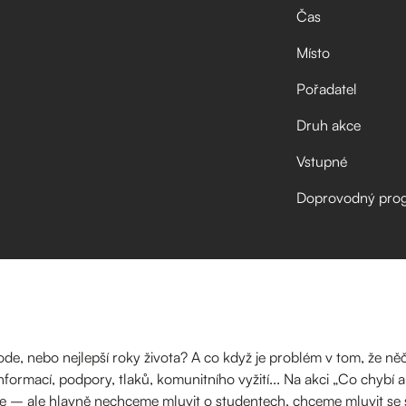
Čas
Místo
Pořadatel
Druh akce
Vstupné
Doprovodný pro
mode, nebo nejlepší roky života? A co když je problém v tom, že n
ormací, podpory, tlaků, komunitního vyžití... Na akci „Co chybí a 
uje – ale hlavně nechceme mluvit o studentech, chceme mluvit se 