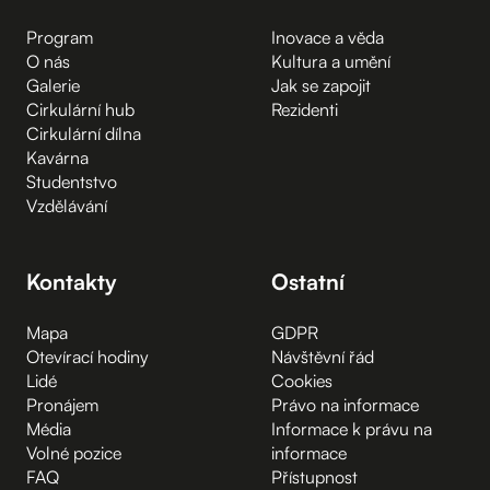
Program
Inovace a věda
O nás
Kultura a umění
Galerie
Jak se zapojit
Cirkulární hub
Rezidenti
Cirkulární dílna
Kavárna
Studentstvo
Vzdělávání
Kontakty
Ostatní
Mapa
GDPR
Otevírací hodiny
Návštěvní řád
Lidé
Cookies
Pronájem
Právo na informace
Média
Informace k právu na
Volné pozice
informace
FAQ
Přístupnost