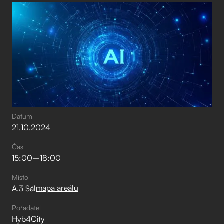
Datum
21
.
10
.
2024
Čas
15:00
–⁠
18:00
Místo
mapa areálu
A.3 Sál
Pořadatel
Hyb4City