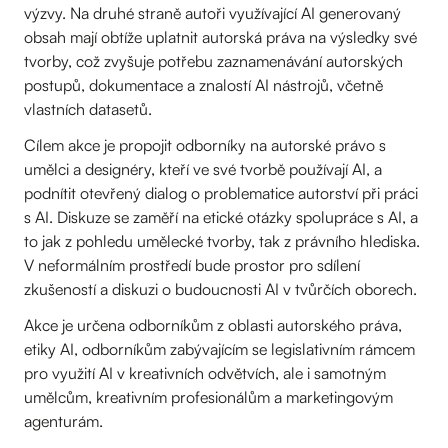
výzvy. Na druhé straně autoři využívající AI generovaný
obsah mají obtíže uplatnit autorská práva na výsledky své
tvorby, což zvyšuje potřebu zaznamenávání autorských
postupů, dokumentace a znalostí AI nástrojů, včetně
vlastních datasetů.
Cílem akce je propojit odborníky na autorské právo s
umělci a designéry, kteří ve své tvorbě používají AI, a
podnítit otevřený dialog o problematice autorství při práci
s AI. Diskuze se zaměří na etické otázky spolupráce s AI, a
to jak z pohledu umělecké tvorby, tak z právního hlediska.
V neformálním prostředí bude prostor pro sdílení
zkušeností a diskuzi o budoucnosti AI v tvůrčích oborech.
Akce je určena odborníkům z oblasti autorského práva,
etiky AI, odborníkům zabývajícím se legislativním rámcem
pro využití AI v kreativních odvětvích, ale i samotným
umělcům, kreativním profesionálům a marketingovým
agenturám.