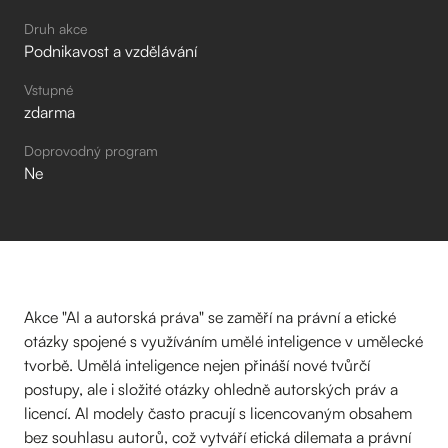
Druh akce
Podnikavost a vzdělávání
Vstupné
zdarma
Doprovodný program
Ne
Akce "AI a autorská práva" se zaměří na právní a etické
otázky spojené s využíváním umělé inteligence v umělecké
tvorbě. Umělá inteligence nejen přináší nové tvůrčí
postupy, ale i složité otázky ohledně autorských práv a
licencí. AI modely často pracují s licencovaným obsahem
bez souhlasu autorů, což vytváří etická dilemata a právní