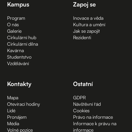
Kampus
Zapoj se
Program
Inovace a věda
O nás
Kultura a umění
Galerie
Jak se zapojit
Cirkulární hub
Rezidenti
Cirkulární dílna
Kavárna
Studentstvo
Vzdělávání
Kontakty
Ostatní
Mapa
GDPR
Otevírací hodiny
Návštěvní řád
Lidé
Cookies
Pronájem
Právo na informace
Média
Informace k právu na
Volné pozice
informace