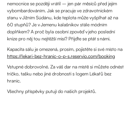
nemocnice se později vrátil – jen pár měsíců před jejím
vybombardováním. Jak se pracuje ve zdravotnickém
stanu v Jižním Súdánu, kde teplota může vyšplhat až na
60 stupňů? Je v Jemenu kalašnikov stále módním
doplňkem? A proč byla osobní zpověď v jeho poslední
knize pro něj tou nejtěžší misí? Přijďte se ptát s námi.
Kapacita sálu je omezená, prosím, pojistěte si své místo na
https://lekari-bez-hranic-o-p-s.reservio.com/booking
Vstupné dobrovolné. Za váš dar na místě si můžete odnést
tričko, tašku nebo jiné drobnosti s logem Lékařů bez
hranic.
Všechny příspěvky putují do našich projektů.