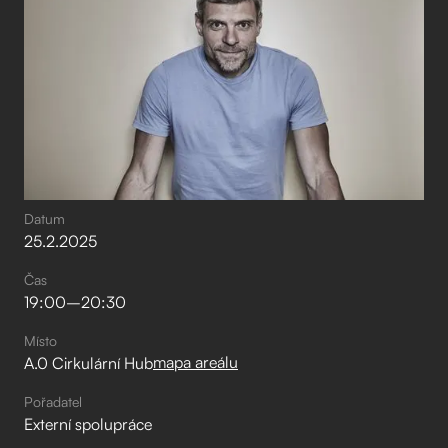
Datum
25
.
2
.
2025
Čas
19:00
–⁠
20:30
Místo
mapa areálu
A.0 Cirkulární Hub
Pořadatel
Externí spolupráce