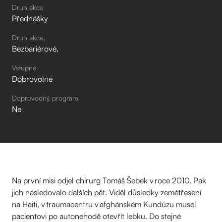
Druh akce
Přednášky
Druh akce
Bezbariérové
Vstupné
Dobrovolné
Doprovodný program
Ne
Na první misi odjel chirurg Tomáš Šebek v roce 2010. Pak
jich následovalo dalších pět. Viděl důsledky zemětřesení
na Haiti, v traumacentru v afghánském Kundúzu musel
pacientovi po autonehodě otevřít lebku. Do stejné