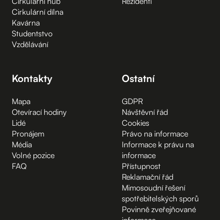
Cirkulární hub
Rezidenti
Cirkulární dílna
Kavárna
Studentstvo
Vzdělávání
Kontakty
Ostatní
Mapa
GDPR
Otevírací hodiny
Návštěvní řád
Lidé
Cookies
Pronájem
Právo na informace
Média
Informace k právu na
Volné pozice
informace
FAQ
Přístupnost
Reklamační řád
Mimosoudní řešení
spotřebitelských sporů
Povinně zveřejňované
informace