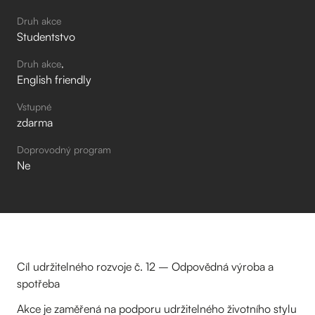
Druh akce
Studentstvo
Druh akce
English friendly
Vstupné
zdarma
Doprovodný program
Ne
Cíl udržitelného rozvoje č. 12 – Odpovědná výroba a
spotřeba
Akce je zaměřená na podporu udržitelného životního stylu