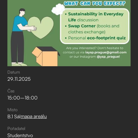
Datum
29
.
11
.
2025
Čas
15:00
–⁠
18:00
Místo
mapa areálu
B.1 Sál
Pořadatel
Studentstvo