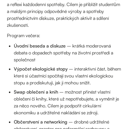
a reflexi každodenní spotřeby. Cílem je přiblížit studentům
a maldým principy odpovědné výroby a spotřeby
prostřednictvím diskuze, praktických aktivit a sdílení
zkušeností.
Program večera:
Úvodní beseda a diskuze
– krátká moderovaná
debata o dopadech spotřeby na životní prostředí a
společnost
Výpočet ekologické stopy
– interaktivní část, během
které si účastníci spočítají svou vlastní ekologickou
stopu a prodiskutují, jak ji mohou snížit.
Swap oblečení a knih
– možnost přinést vlastní
oblečení či knihy, které už nepotřebujete, a vyměnit je
za něco nového. Cílem je podpořit cirkulární
ekonomiku a udržitelné nakládání se zdroji.
Občerstvení a networking
– drobné udržitelné
občerstvení, prostor pro neformální rozhovory a