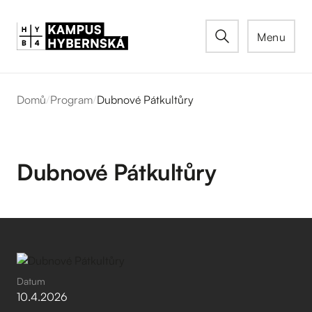
Menu
Domů
/
Program
/
Dubnové Pátkultůry
Dubnové Pátkultůry
Datum
10
.
4
.
2026