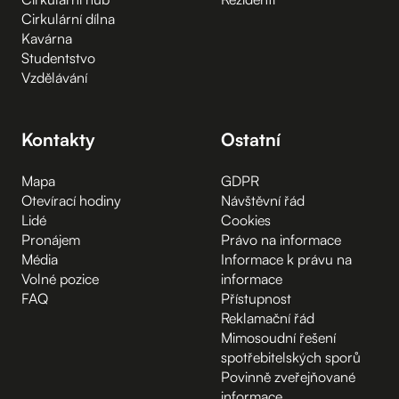
Cirkulární dílna
Kavárna
Studentstvo
Vzdělávání
Kontakty
Ostatní
Mapa
GDPR
Otevírací hodiny
Návštěvní řád
Lidé
Cookies
Pronájem
Právo na informace
Média
Informace k právu na
Volné pozice
informace
FAQ
Přístupnost
Reklamační řád
Mimosoudní řešení
spotřebitelských sporů
Povinně zveřejňované
informace