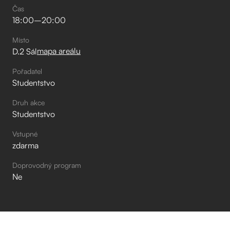
Čas
18:00
–⁠
20:00
Místo
mapa areálu
D.2 Sál
Pořadatel
Studentstvo
Druh akce
Studentstvo
Vstupné
zdarma
Doprovodný program
Ne