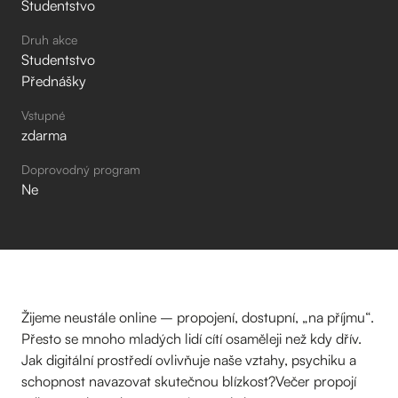
Studentstvo
Druh akce
Studentstvo
Přednášky
Vstupné
zdarma
Doprovodný program
Ne
Žijeme neustále online – propojení, dostupní, „na příjmu“.
Přesto se mnoho mladých lidí cítí osaměleji než kdy dřív.
Jak digitální prostředí ovlivňuje naše vztahy, psychiku a
schopnost navazovat skutečnou blízkost?Večer propojí