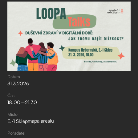
Datum
31
.
3
.
2026
Čas
18:00
–⁠
21:30
Místo
mapa areálu
E.-1 Sklep
Pořadatel