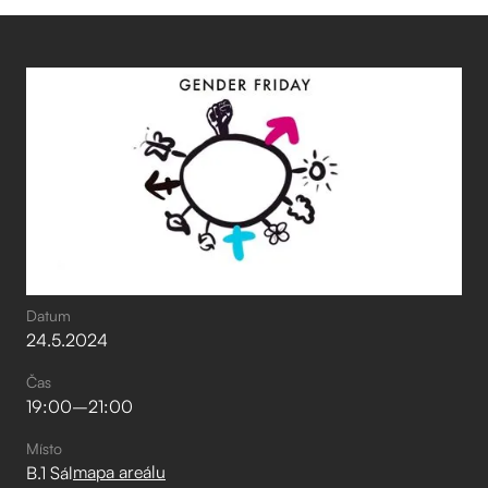
Datum
24
.
5
.
2024
Čas
19:00
–⁠
21:00
Místo
mapa areálu
B.1 Sál