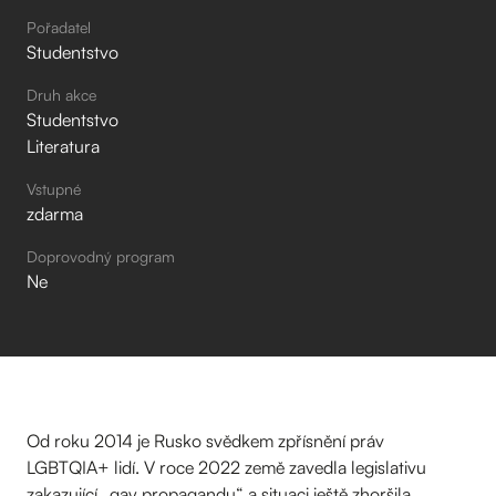
Pořadatel
Studentstvo
Druh akce
Studentstvo
Literatura
Vstupné
zdarma
Doprovodný program
Ne
Od roku 2014 je Rusko svědkem zpřísnění práv
LGBTQIA+ lidí. V roce 2022 země zavedla legislativu
zakazující „gay propagandu“ a situaci ještě zhoršila