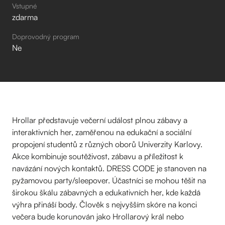
Vstupné
zdarma
Doprovodný program
Ne
Hrollar představuje večerní událost plnou zábavy a
interaktivních her, zaměřenou na edukační a sociální
propojení studentů z různých oborů Univerzity Karlovy.
Akce kombinuje soutěživost, zábavu a příležitost k
navázání nových kontaktů. DRESS CODE je stanoven na
pyžamovou party/sleepover. Účastníci se mohou těšit na
širokou škálu zábavných a edukativních her, kde každá
výhra přináší body. Člověk s nejvyšším skóre na konci
večera bude korunován jako Hrollarový král nebo