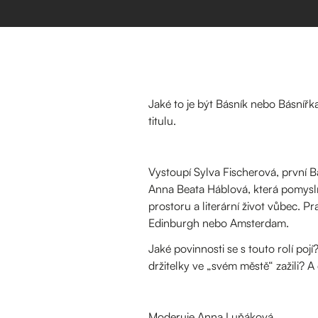
Jaké to je být Básník nebo Básnířk
titulu.
Vystoupí Sylva Fischerová, první 
Anna Beata Háblová, která pomysln
prostoru a literární život vůbec. P
Edinburgh nebo Amsterdam.
Jaké povinnosti se s touto rolí poj
držitelky ve „svém městě“ zažili? A
Moderuje Anna Luňáková