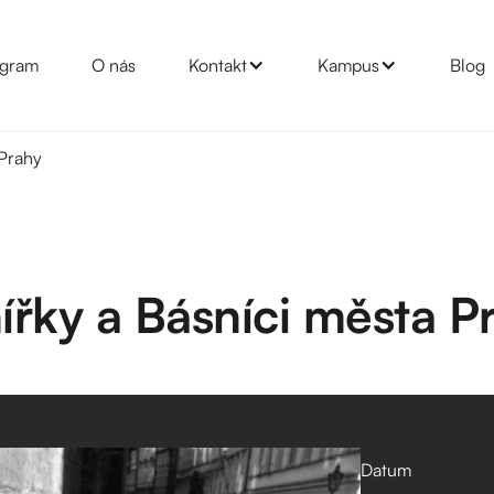
gram
O nás
Kontakt
Kampus
Blog
 Prahy
ířky a Básníci města P
Datum