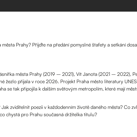
a města Prahy? Přijďte na předání pomyslné štafety a setkání dosav
Básnířka města Prahy (2019 – 2021), Vít Janota (2021 – 2022), 
é žezlo přijala v roce 2026. Projekt Praha město literatury UNE
raha se tak připojila k dalším světovým metropolím, které mají měst
í? Jak zviditelnit poezii v každodenním životě daného města? Co zv
 co chystá pro Prahu současná držitelka titulu?