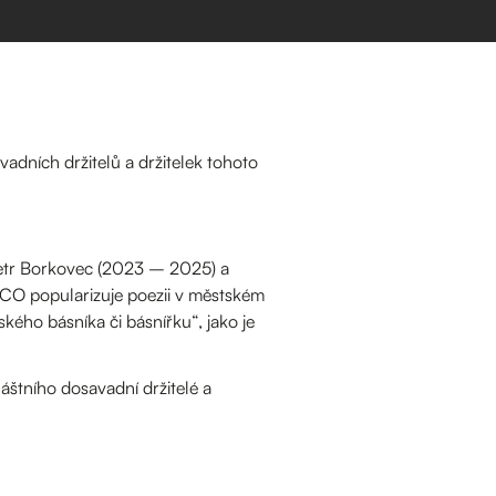
adních držitelů a držitelek tohoto
Petr Borkovec (2023 – 2025) a
SCO popularizuje poezii v městském
ského básníka či básnířku“, jako je
láštního dosavadní držitelé a