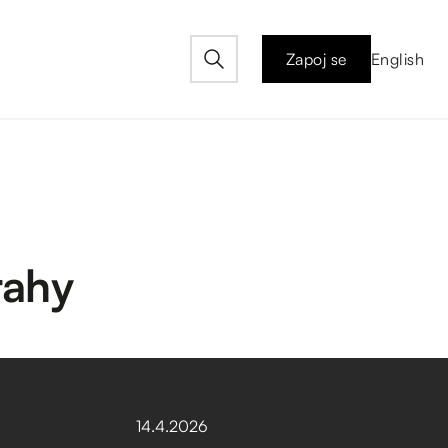
Zapoj se
English
rahy
14
.
4
.
2026