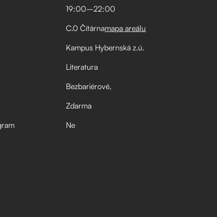
19:00
–⁠
22:00
C.0 Čítárna
mapa areálu
Kampus Hybernská z.ú.
Literatura
Bezbariérové
Zdarma
gram
Ne