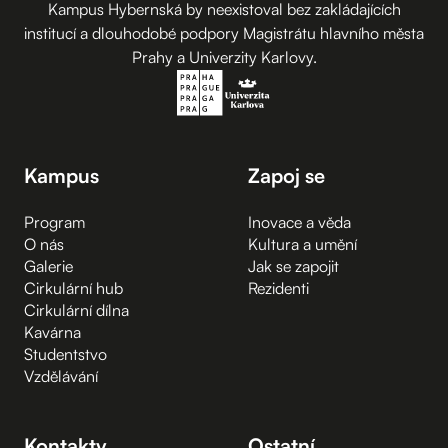
Kampus Hybernská by neexistoval bez zakládajících
institucí a dlouhodobé podpory Magistrátu hlavního města
Prahy a Univerzity Karlovy.
Kampus
Zapoj se
Program
Inovace a věda
O nás
Kultura a umění
Galerie
Jak se zapojit
Cirkulární hub
Rezidenti
Cirkulární dílna
Kavárna
Studentstvo
Vzdělávání
Kontakty
Ostatní