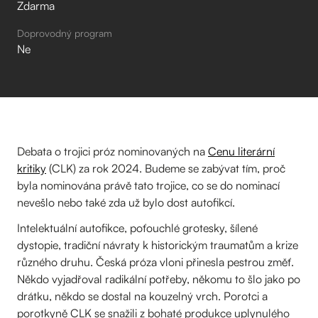
Zdarma
Doprovodný program
Ne
Debata o trojici próz nominovaných na
Cenu literární
kritiky
(CLK) za rok 2024. Budeme se zabývat tím, proč
byla nominována právě tato trojice, co se do nominací
nevešlo nebo také zda už bylo dost autofikcí.
Intelektuální autofikce, poťouchlé grotesky, šílené
dystopie, tradiční návraty k historickým traumatům a krize
různého druhu. Česká próza vloni přinesla pestrou změť.
Někdo vyjadřoval radikální potřeby, někomu to šlo jako po
drátku, někdo se dostal na kouzelný vrch. Porotci a
porotkyně CLK se snažili z bohaté produkce uplynulého