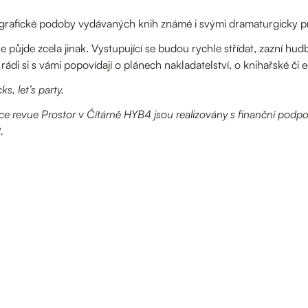
 grafické podoby vydávaných knih známé i svými dramaturgicky p
e půjde zcela jinak. Vystupující se budou rychle střídat, zazní hu
ádi si s vámi popovídají o plánech nakladatelství, o knihařské či ed
, let’s party.
kce revue Prostor v Čítárně HYB4 jsou realizovány s finanční podpo
.