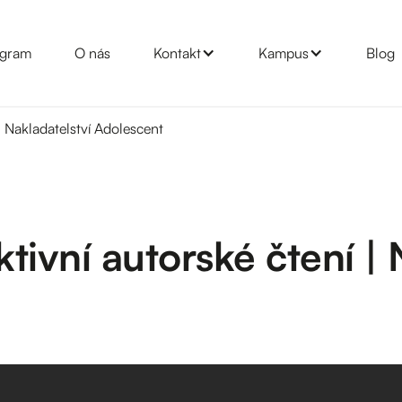
gram
O nás
Kontakt
Kampus
Blog
| Nakladatelství Adolescent
tivní autorské čtení | 