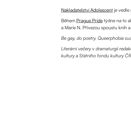
Nakladatelství Adolescent
je vedle
Během
Prague Pride
týdne na to al
a Marie N. Přivezou spoustu knih a r
Be gay, do poetry. Queerphobia sucks
Literární večery v dramaturgii reda
kultury a Státního fondu kultury ČR