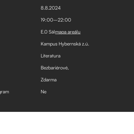
8
.
8
.
2024
19:00
–⁠
22:00
E.0 Sál
mapa areálu
Kampus Hybernská z.ú.
Literatura
Bezbariérové
Zdarma
gram
Ne