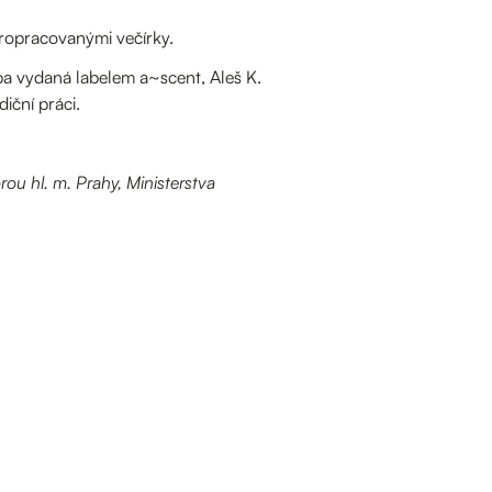
ropracovanými večírky.
dba vydaná labelem a~scent, Aleš K.
iční práci.
rou hl. m. Prahy, Ministerstva