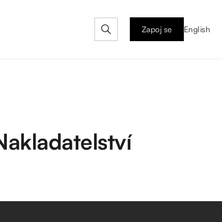
Zapoj se
English
Nakladatelství