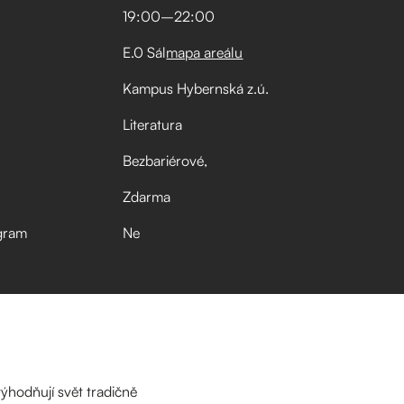
19:00
–⁠
22:00
E.0 Sál
mapa areálu
Kampus Hybernská z.ú.
Literatura
Bezbariérové
Zdarma
gram
Ne
výhodňují svět tradičně