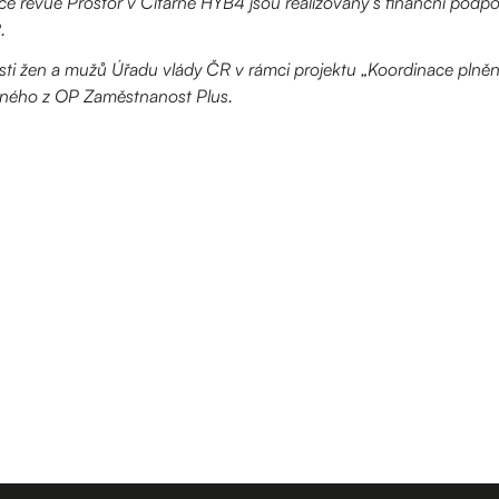
kce revue Prostor v Čítárně HYB4 jsou realizovány s finanční podpo
R.
ti žen a mužů Úřadu vlády ČR v rámci projektu „Koordinace plnění
ného z OP Zaměstnanost Plus.