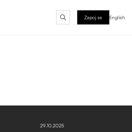
Zapoj se
English
I
29
.
10
.
2025