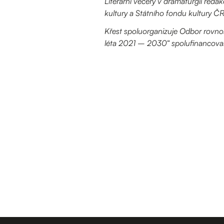
Literární večery v dramaturgii reda
kultury a Státního fondu kultury Č
Křest spoluorganizuje Odbor rovnos
léta 2021 – 2030“ spolufinancova