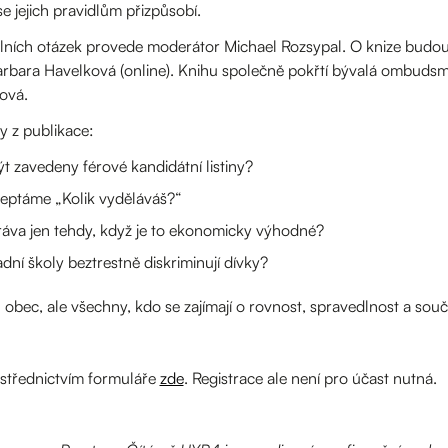
e jejich pravidlům přizpůsobí.
lních otázek provede moderátor Michael Rozsypal. O knize budou 
arbara Havelková (online). Knihu společně pokřtí bývalá ombuds
ová.
y z publikace:
t zavedeny férové kandidátní listiny?
neptáme „Kolik vyděláváš?“
ráva jen tehdy, když je to ekonomicky výhodné?
dní školy beztrestně diskriminují dívky?
 obec, ale všechny, kdo se zajímají o rovnost, spravedlnost a so
ostřednictvím formuláře
zde
. Registrace ale není pro účast nutná.