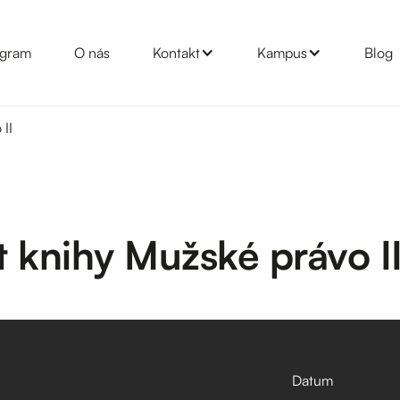
gram
O nás
Kontakt
Kampus
Blog
II
 knihy Mužské právo I
Datum