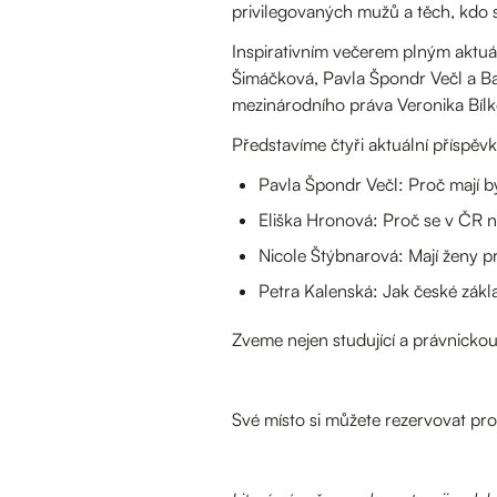
privilegovaných mužů a těch, kdo s
Inspirativním večerem plným aktuá
Šimáčková, Pavla Špondr Večl a B
mezinárodního práva Veronika Bílk
Představíme čtyři aktuální příspěvk
Pavla Špondr Večl: Proč mají bý
Eliška Hronová: Proč se v ČR 
Nicole Štýbnarová: Mají ženy p
Petra Kalenská: Jak české zákla
Zveme nejen studující a právnickou
Své místo si můžete rezervovat pr