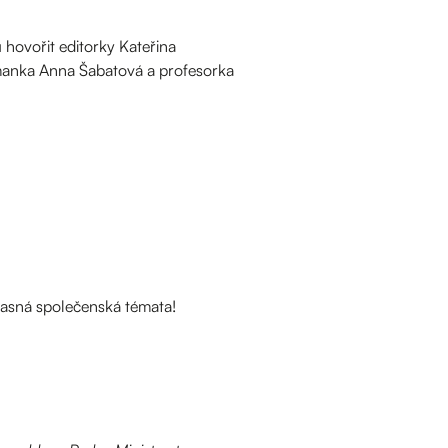
hovořit editorky Kateřina
manka Anna Šabatová a profesorka
učasná společenská témata!