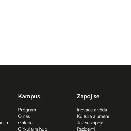
Kampus
Zapoj se
Program
Inovace a věda
O nás
Kultura a umění
cí a
Galerie
Jak se zapojit
Cirkulární hub
Rezidenti