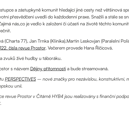
ástupce a zástupkyně komunit hledající jiné cesty než většinová sp
 Životní přesvědčení uvedli do každodenní praxe. Snažili a stále se s
 Zajímá nás,co je vedlo k založení či účasti na životě těchto komunit
ečnit.
 (Charta 77), Jan Trnka (Klinika),Martin Leskovjan (Paralelní Polis
122. čísla revue Prostor
. Večerem provede Hana Řičicová.
a zvuků živé hudby u táboráku.
rostor s názvem
Dějiny přítomnosti
a bude streamovaná.
ktu
PERSPECTIVES
– nové značky pro nezávislou, konstruktivní, m
opskou unií.
kce revue Prostor v Čítárně HYB4 jsou realizovány s finanční podpo
.