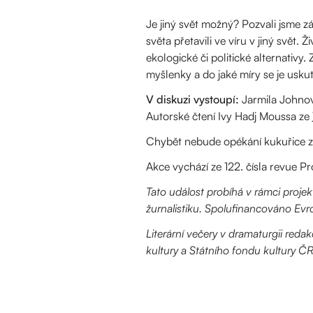
Je jiný svět možný? Pozvali jsme z
světa přetavili ve víru v jiný svět.
ekologické či politické alternativy.
myšlenky a do jaké míry se je uskut
V diskuzi vystoupí:
Jarmila Johnová
Autorské čtení Ivy Hadj Moussa ze
Chybět nebude opékání kukuřice z
Akce vychází ze 122. čísla revue P
Tato událost probíhá v rámci proje
žurnalistiku. Spolufinancováno Evr
Literární večery v dramaturgii reda
kultury a Státního fondu kultury ČR