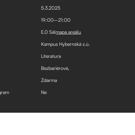
5
.
3
.
2025
19:00
–⁠
21:00
E.0 Sál
mapa areálu
Kampus Hybernská z.ú.
Literatura
Bezbariérové
Zdarma
gram
Ne