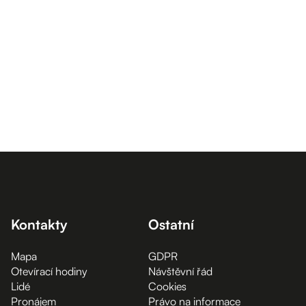
Kontakty
Ostatní
Mapa
GDPR
Otevírací hodiny
Návštěvní řád
Lidé
Cookies
Pronájem
Právo na informace