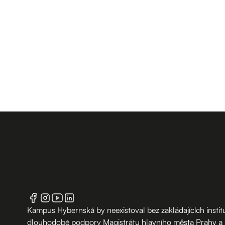
Kampus Hybernská by neexistoval bez zakládajících institu
dlouhodobé podpory Magistrátu hlavního města Prahy a