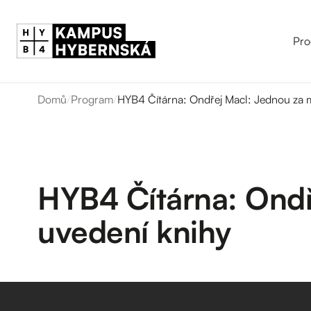
Pro
Domů
/
Program
/
HYB4 Čítárna: Ondřej Macl: Jednou za m
HYB4 Čítárna: Ondř
uvedení knihy