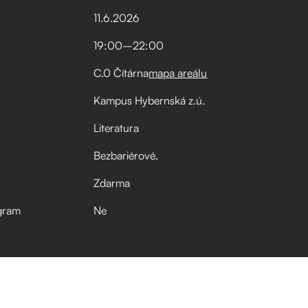
11
.
6
.
2026
19:00
–⁠
22:00
C.0 Čítárna
mapa areálu
Kampus Hybernská z.ú.
Literatura
Bezbariérové
Zdarma
gram
Ne