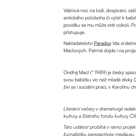
Vášnivá noc na lodi, dospívání, záži
antického poloboha či výlet k bab
povídku se mu může stát cokoli. Pod
přistupuje.
Nakladatelství
Paradox
Vás srdečně
Maclových. Patrně dojde i na proj
Ondřej Macl (* 1989) je český spiso
svou babičku víc než mladé dívky (2
živí se i sociální prací, v Karolinu
Literární večery v dramaturgii reda
kultury a Státního fondu kultury ČR
Tato událost probíhá v rámci proje
žurnalistiku perspectives-media.eu