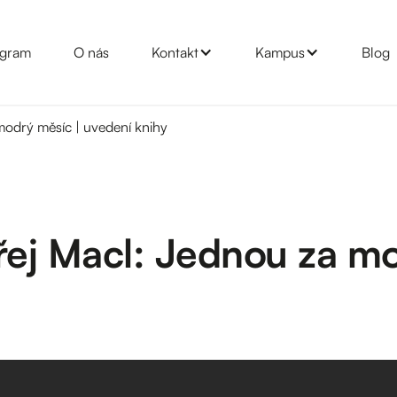
gram
O nás
Kontakt
Kampus
Blog
odrý měsíc | uvedení knihy
ej Macl: Jednou za mo