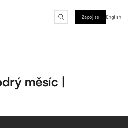
Zapoj se
English
drý měsíc |