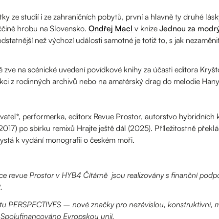
tky ze studií i ze zahraničních pobytů, první a hlavně ty druhé lásk
iččině hrobu na Slovensko.
Ondřej Macl
v knize
Jednou za modr
statnější než výchozí události samotné je totiž to, s jak nezaměn
 zve na scénické uvedení povídkové knihy za účasti editora Kryšto
ekci z rodinných archivů nebo na amatérský drag do melodie Han
vatel*, performerka, editorx Revue Prostor, autorstvo hybridních k
017) po sbírku remixů Hrajte ještě dál (2025). Příležitostně překl
 chystá k vydání monografii o českém moři.
kce revue Prostor v HYB4 Čítárně jsou realizovány s finanční podpo
.
ktu PERSPECTIVES – nové značky pro nezávislou, konstruktivní, m
. Spolufinancováno Evropskou unií.