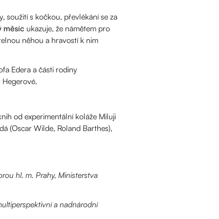
y, soužití s kočkou, převlékání se za
ý měsíc
ukazuje, že námětem pro
itelnou něhou a hravostí k nim
fa Edera a části rodiny
y Hegerové.
nih od experimentální koláže Miluji
ádá (Oscar Wilde, Roland Barthes),
rou hl. m. Prahy, Ministerstva
ultiperspektivní a nadnárodní