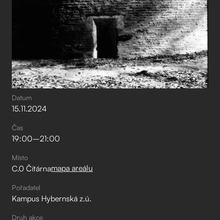
Datum
15
.
11
.
2024
Čas
19:00
–⁠
21:00
Místo
mapa areálu
C.0 Čítárna
Pořadatel
Kampus Hybernská z.ú.
Druh akce