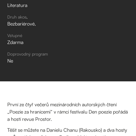
Literatura
Druh akce
Bezbariérové
Vstupné
Zdarma
Doprovodný program
Ne
První ze čtyř večerů mezinárodních autorských čtení
„Poezie za hranicemi“ v rámci festivalu Den poezie pořádá
a hostí revue Prostor.
Těšit se můžete na Danielu Chanu (Rakousko) a dva hosty