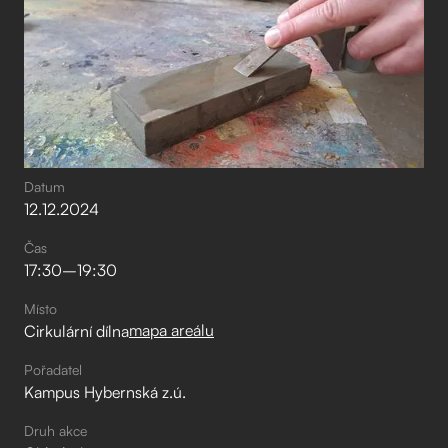
Datum
12
.
12
.
2024
Čas
17:30
–⁠
19:30
Místo
mapa areálu
Cirkulární dílna
Pořadatel
Kampus Hybernská z.ú.
Druh akce