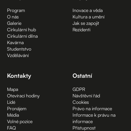
Program
Inovace a věda
O nás
Kultura a umění
Galerie
Jak se zapojit
Cirkulární hub
Rezidenti
Cirkulární dílna
Kavárna
Studentstvo
Vzdělávání
Kontakty
Ostatní
Mapa
GDPR
Otevírací hodiny
Návštěvní řád
Lidé
Cookies
Pronájem
Právo na informace
Média
Informace k právu na
Volné pozice
informace
FAQ
Přístupnost