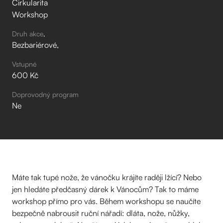
Cirkularita
Workshop
Druh akce
Bezbariérové
Vstupné
600 Kč
Doprovodný program
Ne
Máte tak tupé nože, že vánočku krájíte raději lžící? Nebo
jen hledáte předčasný dárek k Vánocům? Tak to máme
workshop přímo pro vás. Během workshopu se naučíte
bezpečně nabrousit ruční nářadí: dláta, nože, nůžky,