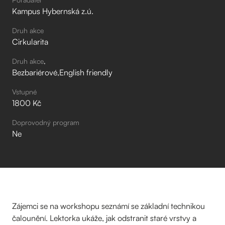
Kampus Hybernská z.ú.
Druh akce
Cirkularita
Druh akce
Bezbariérové
English friendly
Vstupné
1800 Kč
Doprovodný program
Ne
Zájemci se na workshopu seznámí se základní technikou
čalounění. Lektorka ukáže, jak odstranit staré vrstvy a