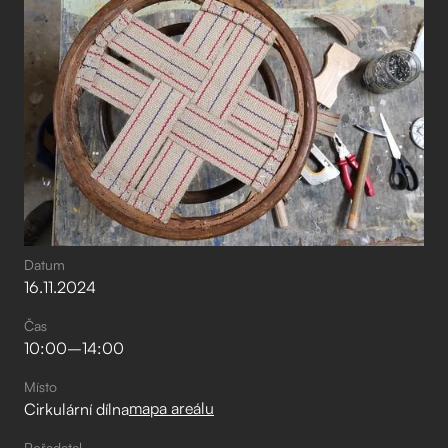
Datum
16
.
11
.
2024
Čas
10:00
–⁠
14:00
Místo
mapa areálu
Cirkulární dílna
Pořadatel