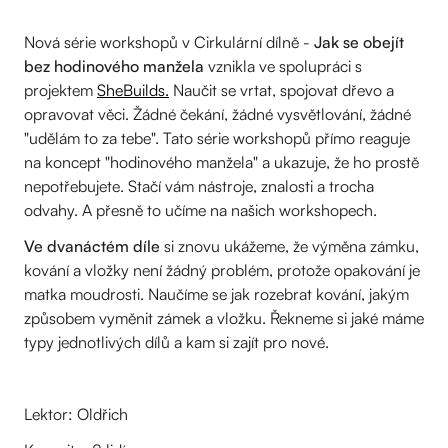
Nová série workshopů v Cirkulární dílně -
Jak se obejít
bez hodinového manžela
vznikla ve spolupráci s
projektem
SheBuilds.
Naučit se vrtat, spojovat dřevo a
opravovat věci. Žádné čekání, žádné vysvětlování, žádné
"udělám to za tebe". Tato série workshopů přímo reaguje
na koncept "hodinového manžela" a ukazuje, že ho prostě
nepotřebujete. Stačí vám nástroje, znalosti a trocha
odvahy. A přesně to učíme na našich workshopech.
Ve dvanáctém díle
si znovu ukážeme, že výměna zámku,
kování a vložky není žádný problém, protože opakování je
matka moudrosti. Naučíme se jak rozebrat kování, jakým
způsobem vyměnit zámek a vložku. Řekneme si jaké máme
typy jednotlivých dílů a kam si zajít pro nové.
Lektor: Oldřich