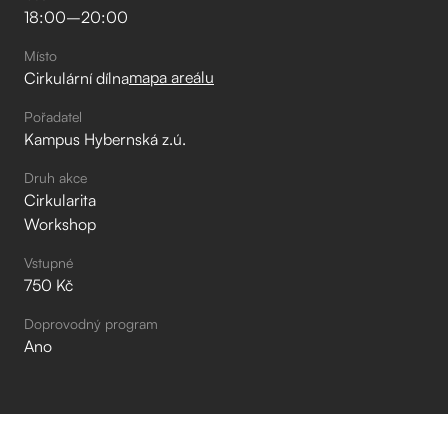
18:00
–⁠
20:00
Místo
mapa areálu
Cirkulární dílna
Pořadatel
Kampus Hybernská z.ú.
Druh akce
Cirkularita
Workshop
Vstupné
750 Kč
Doprovodný program
Ano