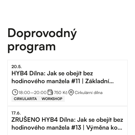
Doprovodný
program
20
.
5
.
HYB4 Dílna: Jak se obejít bez
hodinového manžela #11 | Základní
instalatérské práce
18:00
–⁠
20:00
750 Kč
Cirkulární dílna
CIRKULARITA
WORKSHOP
17
.
6
.
ZRUŠENO HYB4 Dílna: Jak se obejít bez
hodinového manžela #13 | Výměna kola