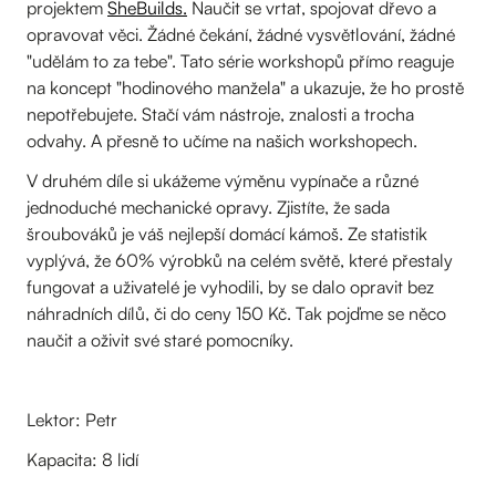
projektem
SheBuilds.
Naučit se vrtat, spojovat dřevo a
opravovat věci. Žádné čekání, žádné vysvětlování, žádné
"udělám to za tebe". Tato série workshopů přímo reaguje
na koncept "hodinového manžela" a ukazuje, že ho prostě
nepotřebujete. Stačí vám nástroje, znalosti a trocha
odvahy. A přesně to učíme na našich workshopech.
V druhém díle si ukážeme výměnu vypínače a různé
jednoduché mechanické opravy. Zjistíte, že sada
šroubováků je váš nejlepší domácí kámoš. Ze statistik
vyplývá, že 60% výrobků na celém světě, které přestaly
fungovat a uživatelé je vyhodili, by se dalo opravit bez
náhradních dílů, či do ceny 150 Kč. Tak pojďme se něco
naučit a oživit své staré pomocníky.
Lektor: Petr
Kapacita: 8 lidí