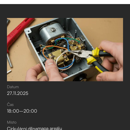
Datum
27
.
11
.
2025
Čas
18:00
–⁠
20:00
Místo
mapa areálu
Cirkulární dílna