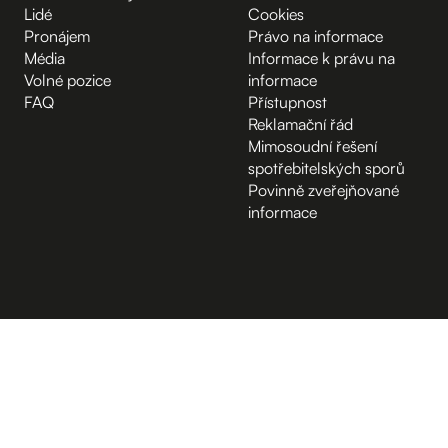
Lidé
Cookies
Pronájem
Právo na informace
Média
Informace k právu na
Volné pozice
informace
FAQ
Přístupnost
Reklamační řád
Mimosoudní řešení
spotřebitelských sporů
Povinně zveřejňované
informace
B.2 Půda
Vchod z ulice
D.1 Poradenské centrum
A.-1 Sklep
Kampus Hybernská