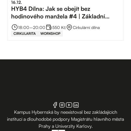
16
.
12
.
HYB4 Dílna: Jak se obejít bez
hodinového manžela #4 | Základní
instalatérské práce
18:00
–⁠
20:00
550 Kč
Cirkulární dílna
CIRKULARITA
WORKSHOP
Kampus Hybernská by neexistoval bez zakládajících
institucí a dlouhodobé podpory Magistrátu hlavního města
Prahy a Univerzity Karlovy.