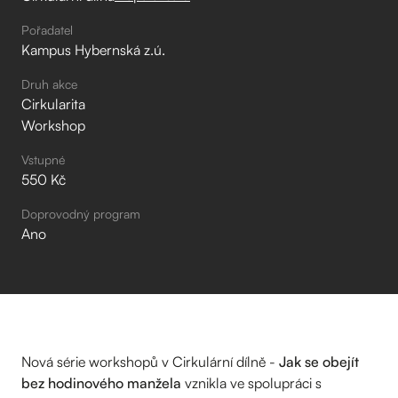
Pořadatel
Kampus Hybernská z.ú.
Druh akce
Cirkularita
Workshop
Vstupné
550 Kč
Doprovodný program
Ano
Nová série workshopů v Cirkulární dílně -
Jak se obejít
bez hodinového manžela
vznikla ve spolupráci s