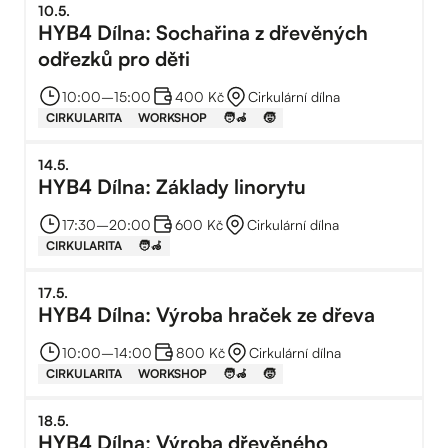
10
.
5
.
HYB4 Dílna: Sochařina z dřevěných
odřezků pro děti
10:00
–⁠
15:00
400 Kč
Cirkulární dílna
CIRKULARITA
WORKSHOP
🧑‍🦽
🧒
14
.
5
.
HYB4 Dílna: Základy linorytu
17:30
–⁠
20:00
600 Kč
Cirkulární dílna
CIRKULARITA
🧑‍🦽
17
.
5
.
HYB4 Dílna: Výroba hraček ze dřeva
10:00
–⁠
14:00
800 Kč
Cirkulární dílna
CIRKULARITA
WORKSHOP
🧑‍🦽
🧒
18
.
5
.
HYB4 Dílna: Výroba dřevěného