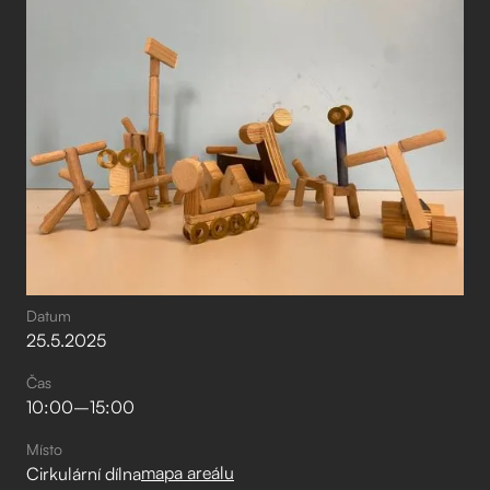
Datum
25
.
5
.
2025
Čas
10:00
–⁠
15:00
Místo
mapa areálu
Cirkulární dílna