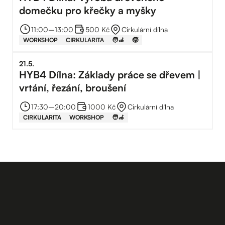
domečku pro křečky a myšky
11:00
–⁠
13:00
500 Kč
Cirkulární dílna
WORKSHOP
CIRKULARITA
🧑‍🦽
🧒
21
.
5
.
HYB4 Dílna: Základy práce se dřevem |
vrtání, řezání, broušení
17:30
–⁠
20:00
1000 Kč
Cirkulární dílna
CIRKULARITA
WORKSHOP
🧑‍🦽