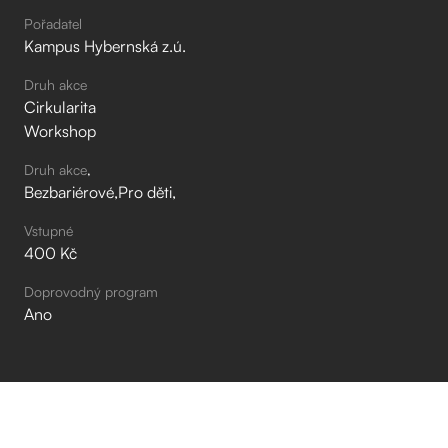
Pořadatel
Kampus Hybernská z.ú.
Druh akce
Cirkularita
Workshop
Druh akce
Bezbariérové
Pro děti
Vstupné
400 Kč
Doprovodný program
Ano