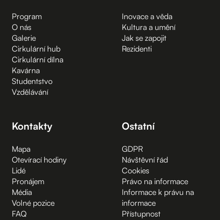
Program
Inovace a věda
O nás
Kultura a umění
Galerie
Jak se zapojit
Cirkulární hub
Rezidenti
Cirkulární dílna
Kavárna
Studentstvo
Vzdělávání
Kontakty
Ostatní
Mapa
GDPR
Otevírací hodiny
Návštěvní řád
Lidé
Cookies
Pronájem
Právo na informace
Média
Informace k právu na
Volné pozice
informace
FAQ
Přístupnost