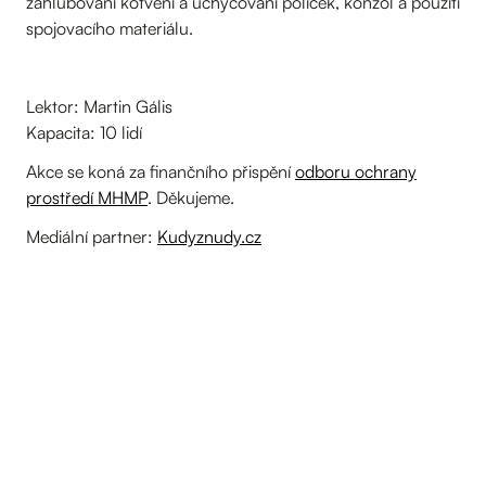
zahlubování kotvení a uchycování poliček, konzol a použití
spojovacího materiálu.
Lektor: Martin Gális
Kapacita: 10 lidí
Akce se koná za finančního přispění
odboru ochrany
prostředí MHMP
. Děkujeme.
Mediální partner:
Kudyznudy.cz