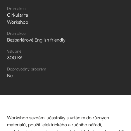
Druh akce
Cirkularita
Workshop
Druh akce
Bezbariérové
English friendly
Vstupné
300 Kč
Doprovodný program
Ne
Workshop seznámí účastníky s vrtáním do různých
materiálů, použití elektrického a ručního nářadí,