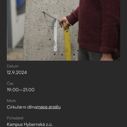
Datum
12
.
9
.
2024
Čas
19:00
–⁠
21:00
Místo
mapa areálu
Cirkulární dílna
Pořadatel
Kampus Hybernská z.ú.