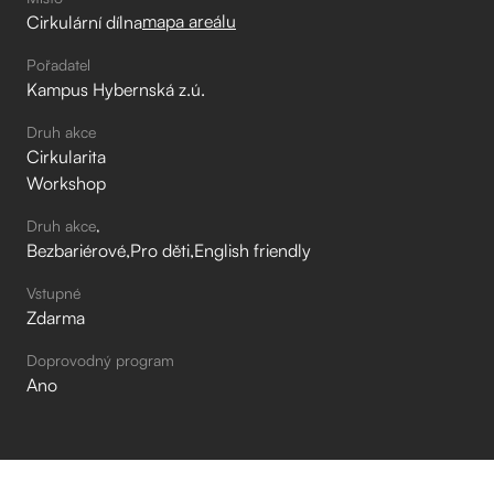
mapa areálu
Cirkulární dílna
Pořadatel
Kampus Hybernská z.ú.
Druh akce
Cirkularita
Workshop
Druh akce
Bezbariérové
Pro děti
English friendly
Vstupné
Zdarma
Doprovodný program
Ano