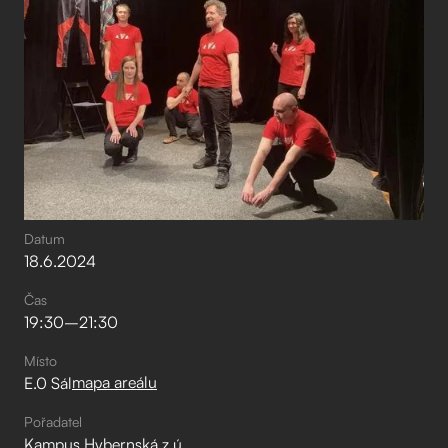
Datum
18
.
6
.
2024
Čas
19:30
–⁠
21:30
Místo
mapa areálu
E.0 Sál
Pořadatel
Kampus Hybernská z.ú.