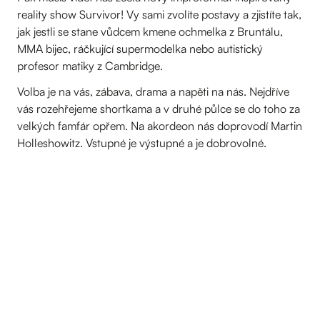
reality show Survivor! Vy sami zvolíte postavy a zjistíte tak,
jak jestli se stane vůdcem kmene ochmelka z Bruntálu,
MMA bijec, ráčkující supermodelka nebo autistický
profesor matiky z Cambridge.
Volba je na vás, zábava, drama a napěti na nás. Nejdříve
vás rozehřejeme shortkama a v druhé půlce se do toho za
velkých famfár opřem. Na akordeon nás doprovodí Martin
Holleshowitz. Vstupné je výstupné a je dobrovolné.