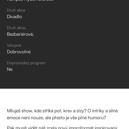
Druh akce
Divadlo
Druh akce
Bezbariérové
Vstupné
Dobrovolné
Doprovodný program
Ne
Miluješ show, kde stříká pot, krev a slzy? O intriky a silné
emoce není nouze, ale přesto je vše plné humoru?
Pak musíš vidět náš zcela nový improformát inspirovaný