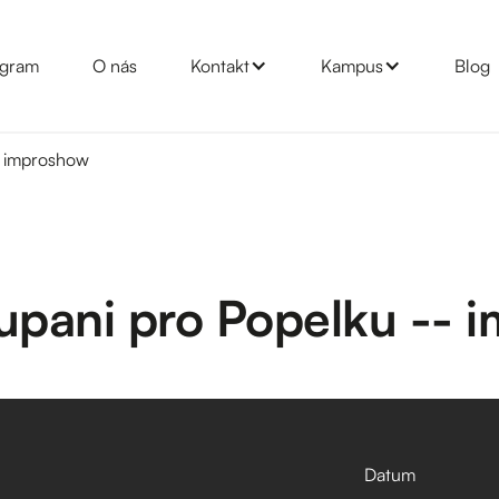
gram
O nás
Kontakt
Kampus
Blog
- improshow
župani pro Popelku --
Datum