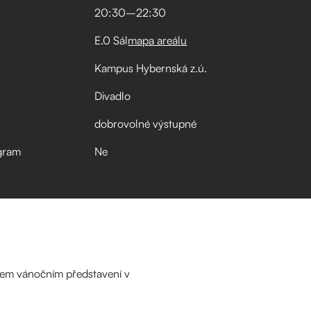
20:30
–⁠
22:30
E.0 Sál
mapa areálu
Kampus Hybernská z.ú.
Divadlo
dobrovolné výstupné
gram
Ne
našem vánočním představení v