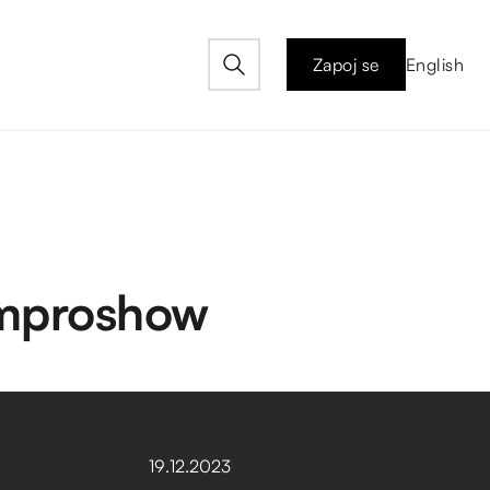
Zapoj se
English
 improshow
19
.
12
.
2023