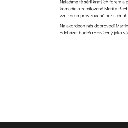
Naladíme tě sérií kratších forem a
komedie o zamilované Marii a třech 
vznikne improvizovaně bez scénáře
Na akordeon nás doprovodí Martin 
odcházet budeš rozsvícený jako v