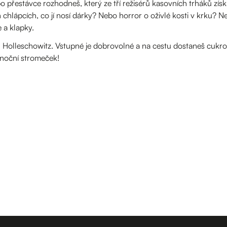
 po přestávce rozhodneš, který ze tří režisérů kasovních trháků zí
chlápcích, co jí nosí dárky? Nebo horror o oživlé kosti v krku? Nej
 a klapky.
Holleschowitz. Vstupné je dobrovolné a na cestu dostaneš cukroví
ánoční stromeček!