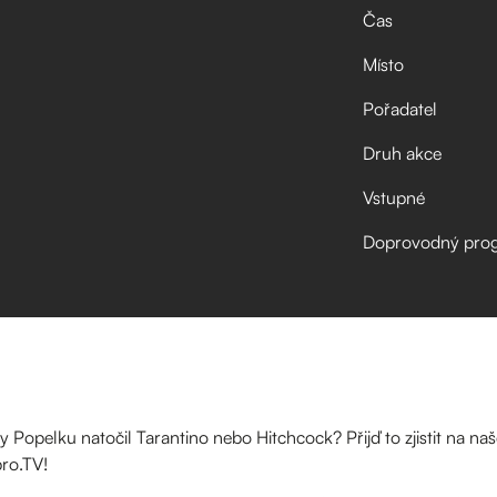
Čas
Místo
Pořadatel
Druh akce
Vstupné
Doprovodný pro
by Popelku natočil Tarantino nebo Hitchcock? Přijď to zjistit na 
ro.TV!