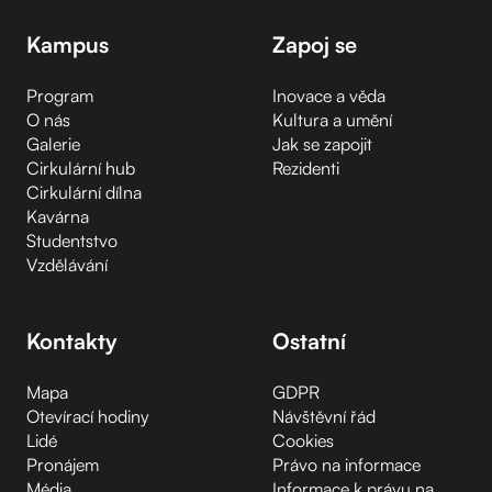
Kampus
Zapoj se
Program
Inovace a věda
O nás
Kultura a umění
Galerie
Jak se zapojit
Cirkulární hub
Rezidenti
Cirkulární dílna
Kavárna
Studentstvo
Vzdělávání
Kontakty
Ostatní
Mapa
GDPR
Otevírací hodiny
Návštěvní řád
Lidé
Cookies
Pronájem
Právo na informace
Média
Informace k právu na