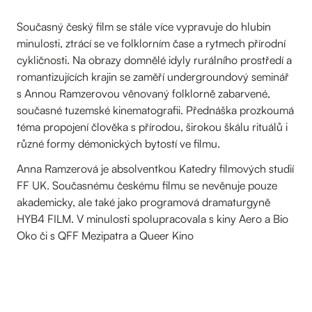
Současný český film se stále více vypravuje do hlubin
minulosti, ztrácí se ve folklorním čase a rytmech přírodní
cykličnosti. Na obrazy domnělé idyly rurálního prostředí a
romantizujících krajin se zaměří undergroundový seminář
s Annou Ramzerovou věnovaný folklorně zabarvené,
současné tuzemské kinematografii. Přednáška prozkoumá
téma propojení člověka s přírodou, širokou škálu rituálů i
různé formy démonických bytostí ve filmu.
Anna Ramzerová je absolventkou Katedry filmových studií
FF UK. Současnému českému filmu se nevěnuje pouze
akademicky, ale také jako programová dramaturgyně
HYB4 FILM. V minulosti spolupracovala s kiny Aero a Bio
Oko či s QFF Mezipatra a Queer Kino