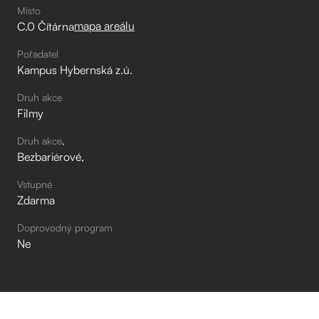
Místo
mapa areálu
C.0 Čítárna
Pořadatel
Kampus Hybernská z.ú.
Druh akce
Filmy
Druh akce
Bezbariérové
Vstupné
Zdarma
Doprovodný program
Ne