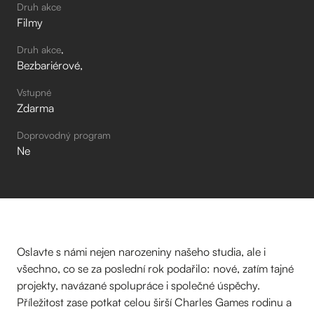
Druh akce
Filmy
Druh akce
Bezbariérové
Vstupné
Zdarma
Doprovodný program
Ne
Oslavte s námi nejen narozeniny našeho studia, ale i
všechno, co se za poslední rok podařilo: nové, zatím tajné
projekty, navázané spolupráce i společné úspěchy.
Příležitost zase potkat celou širší Charles Games rodinu a