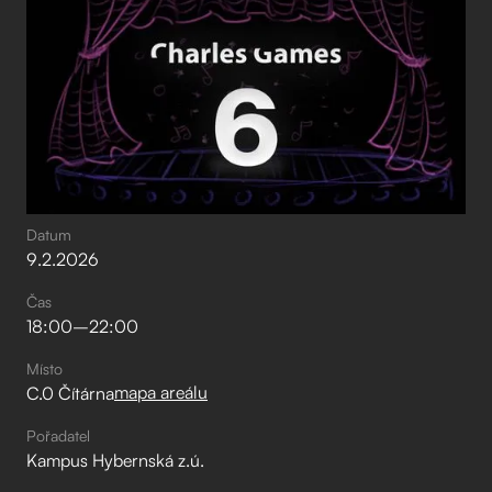
Datum
9
.
2
.
2026
Čas
18:00
–⁠
22:00
Místo
mapa areálu
C.0 Čítárna
Pořadatel
Kampus Hybernská z.ú.