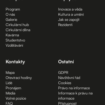
Program
Inovace a věda
O nás
Kultura a umění
Galerie
Jak se zapojit
Cirkulární hub
Rezidenti
Cirkulární dílna
Kavárna
Studentstvo
Vzdělávání
Kontakty
Ostatní
Mapa
GDPR
Otevírací hodiny
Návštěvní řád
Lidé
Cookies
Pronájem
Právo na informace
Média
Informace k právu na
Volné pozice
informace
FAQ
Přístupnost