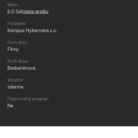
Místo
mapa areálu
E.0 Sál
Pořadatel
Kampus Hybernská z.ú.
Druh akce
Filmy
Druh akce
Bezbariérové
Vstupné
zdarma
Doprovodný program
Ne