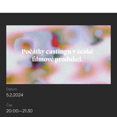
Datum
5
.
2
.
2024
Čas
20:00
–⁠
21:30