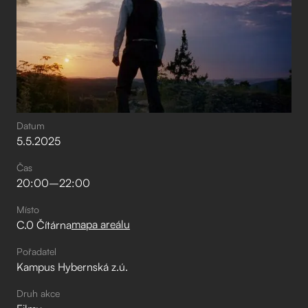
Datum
5
.
5
.
2025
Čas
20:00
–⁠
22:00
Místo
mapa areálu
C.0 Čítárna
Pořadatel
Kampus Hybernská z.ú.
Druh akce