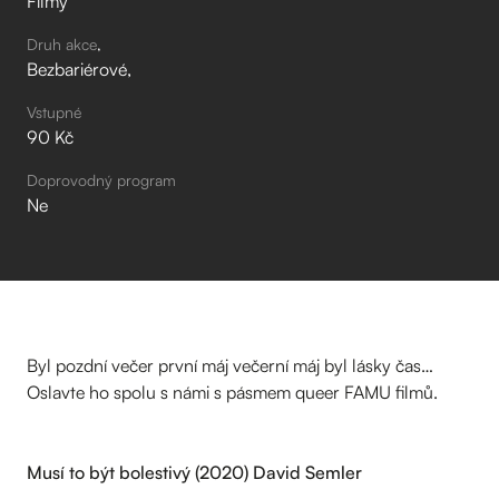
Filmy
Druh akce
Bezbariérové
Vstupné
90 Kč
Doprovodný program
Ne
Byl pozdní večer první máj večerní máj byl lásky čas…
Oslavte ho spolu s námi s pásmem queer FAMU filmů.
Musí to být bolestivý (2020) David Semler