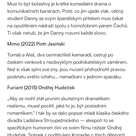
Musí to být bolestivý je krátké komediální drama o
komunikačních bariérách. Poté, co jim ujede vlak, věčný
student Danny se svým španělským přítelem musí čekat
na opuštěném nádraží spolu s homofobním párem Čechů.
Ti však netuší, že jim Danny rozumí každé slovo.
Mimo (2022) Piotr Jasiński
Tomáš a Aleš, dva osmnáctiletí kamarádi, cestují po
českém venkově s neobvyklým podnikatelským záměrem.
Než si však splní své sny, jsou nuceni přehodnotit pravou
podstatu svého vztahu... namačkaní v jednom spacáku.
Furiant (2015) Ondřej Hudeček
„Aby se mohl stát prvním skutečným dramatikem
realismu, musel pocítit, jaké to je, být posledním
romantikem." I tak by se dalo popsat mládí klasika českého
divadla Ladislava Stroupežnického – alespoň to se
specifickým humorem činí ve svém filmu režisér Ondřej
Hudeček. Snímek s podtitulem Komedie o třech dějstvích