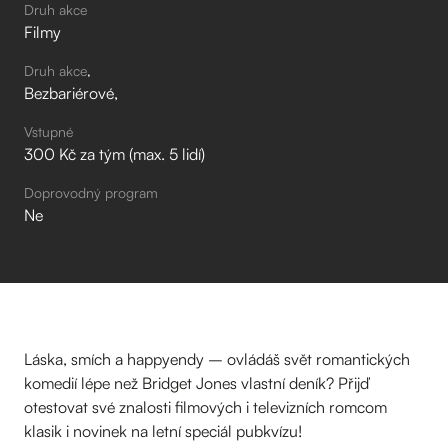
Druh akce
Filmy
Druh akce
Bezbariérové
Vstupné
300 Kč za tým (max. 5 lidí)
Doprovodný program
Ne
Láska, smích a happyendy – ovládáš svět romantických
komedií lépe než Bridget Jones vlastní deník? Přijď
otestovat své znalosti filmových i televizních romcom
klasik i novinek na letní speciál pubkvízu!