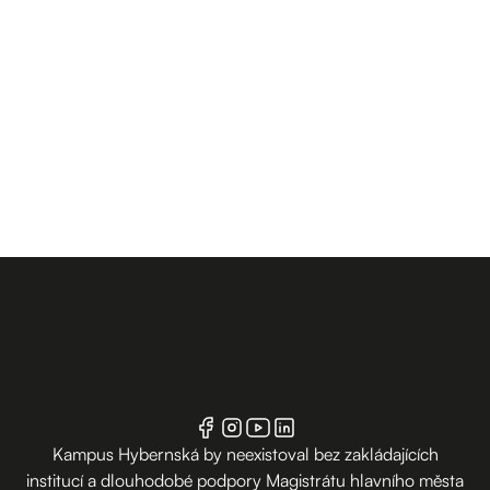
Kampus Hybernská by neexistoval bez zakládajících
institucí a dlouhodobé podpory Magistrátu hlavního města