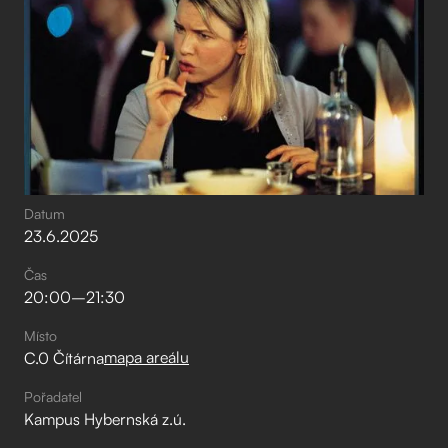
Datum
23
.
6
.
2025
Čas
20:00
–⁠
21:30
Místo
mapa areálu
C.0 Čítárna
Pořadatel
Kampus Hybernská z.ú.