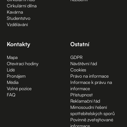
Cirkulární dílna
Kavárna
Studentstvo
Vzdělávání
Kontakty
Ostatní
Mapa
GDPR
Otevírací hodiny
Návštěvní řád
Lidé
Cookies
Pronájem
Právo na informace
Média
Informace k právu na
Volné pozice
informace
FAQ
Přístupnost
Reklamační řád
Mimosoudní řešení
spotřebitelských sporů
Povinně zveřejňované
informace