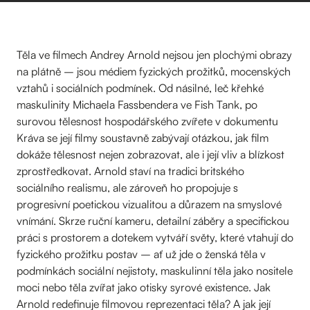
Těla ve filmech Andrey Arnold nejsou jen plochými obrazy
na plátně – jsou médiem fyzických prožitků, mocenských
vztahů i sociálních podmínek. Od násilné, leč křehké
maskulinity Michaela Fassbendera ve Fish Tank, po
surovou tělesnost hospodářského zvířete v dokumentu
Kráva se její filmy soustavně zabývají otázkou, jak film
dokáže tělesnost nejen zobrazovat, ale i její vliv a blízkost
zprostředkovat. Arnold staví na tradici britského
sociálního realismu, ale zároveň ho propojuje s
progresivní poetickou vizualitou a důrazem na smyslové
vnímání. Skrze ruční kameru, detailní záběry a specifickou
práci s prostorem a dotekem vytváří světy, které vtahují do
fyzického prožitku postav – ať už jde o ženská těla v
podmínkách sociální nejistoty, maskulinní těla jako nositele
moci nebo těla zvířat jako otisky syrové existence. Jak
Arnold redefinuje filmovou reprezentaci těla? A jak její