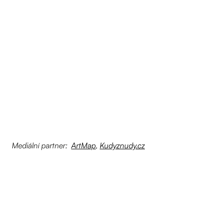
Mediální partner:
ArtMap
,
Kudyznudy.cz