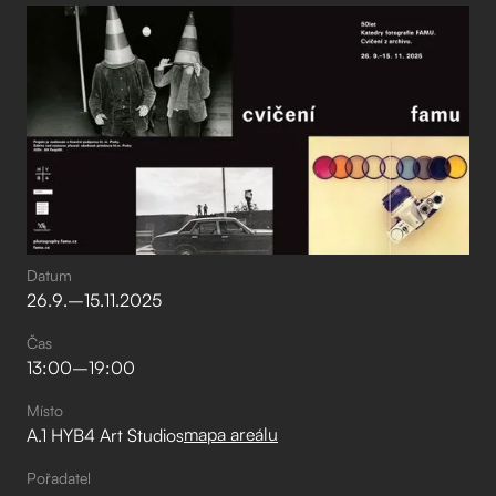
Datum
26
.
9
.
–⁠
15
.
11
.
2025
Čas
13:00
–⁠
19:00
Místo
mapa areálu
A.1 HYB4 Art Studios
Pořadatel