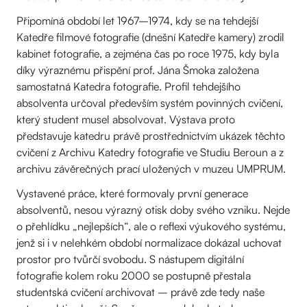
Připomíná období let 1967–1974, kdy se na tehdejší
Katedře filmové fotografie (dnešní Katedře kamery) zrodil
kabinet fotografie, a zejména čas po roce 1975, kdy byla
díky výraznému přispění prof. Jána Šmoka založena
samostatná Katedra fotografie. Profil tehdejšího
absolventa určoval především systém povinných cvičení,
který student musel absolvovat. Výstava proto
představuje katedru právě prostřednictvím ukázek těchto
cvičení z Archivu Katedry fotografie ve Studiu Beroun a z
archivu závěrečných prací uložených v muzeu UMPRUM.
Vystavené práce, které formovaly první generace
absolventů, nesou výrazný otisk doby svého vzniku. Nejde
o přehlídku „nejlepších“, ale o reflexi výukového systému,
jenž si i v nelehkém období normalizace dokázal uchovat
prostor pro tvůrčí svobodu. S nástupem digitální
fotografie kolem roku 2000 se postupně přestala
studentská cvičení archivovat – právě zde tedy naše