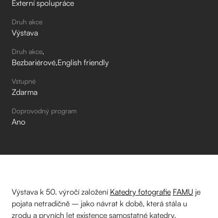
Externí spolupráce
Druh akce
Výstava
Druh akce
Bezbariérové
English friendly
Vstupné
Zdarma
Doprovodný program
Ano
Výstava k 50. výročí založení
Katedry fotografie
FAMU
je
pojata netradičně – jako návrat k době, která stála u
zrodu a prvních let existence samostatné katedry.