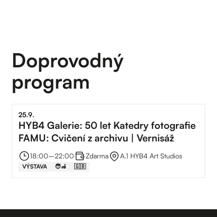
Doprovodný
program
25
.
9
.
HYB4 Galerie: 50 let Katedry fotografie
FAMU: Cvičení z archivu | Vernisáž
18:00
–⁠
22:00
Zdarma
A.1 HYB4 Art Studios
VÝSTAVA
🧑‍🦽
🇬🇧