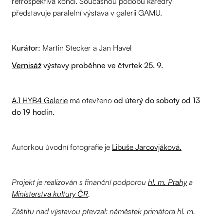
retrospektiva končí. Současnou podobu katedry
představuje paralelní výstava v galerii GAMU.
Kurátor:
Martin Stecker a Jan Havel
Vernisáž
výstavy proběhne ve čtvrtek 25. 9.
A.1 HYB4 Galerie
má otevřeno
od úterý do soboty od 13
do 19 hodin.
Autorkou úvodní fotografie je
Libuše Jarcovjáková.
Projekt je realizován s finanční podporou
hl. m. Prahy
a
Ministerstva kultury ČR
.
Záštitu nad výstavou převzal: náměstek primátora hl. m.